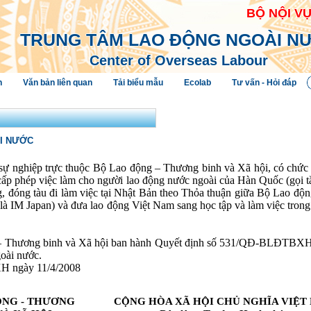
BỘ NỘI V
TRUNG TÂM LAO ĐỘNG NGOÀI N
Center of Overseas Labour
h
Văn bản liên quan
Tải biểu mẫu
Ecolab
Tư vấn - Hỏi đáp
ÀI NƯỚC
ự nghiệp trực thuộc Bộ Lao động – Thương binh và Xã hội, có chức 
cấp phép việc làm cho người lao động nước ngoài của Hàn Quốc (gọi tắt
g, đóng tàu đi làm việc tại Nhật Bản theo Thỏa thuận giữa Bộ Lao đ
t là IM Japan) và đưa lao động Việt Nam sang học tập và làm việc tro
 Thương binh và Xã hội ban hành Quyết định số 531/QĐ-BLĐTBXH v
oài nước.
H ngày 11/4/2008
ỘNG - THƯƠNG
CỘNG HÒA XÃ HỘI CHỦ NGHĨA VIỆT