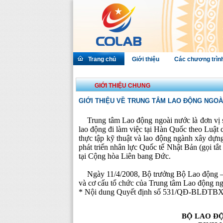
Trang chủ
Giới thiệu
Các chương trìn
GIỚI THIỆU CHUNG
GIỚI THIỆU VỀ TRUNG TÂM LAO ĐỘNG NGO
Trung tâm Lao động ngoài nước là đơn vị s
lao động đi làm việc tại Hàn Quốc theo Luật 
thực tập kỹ thuật và lao động ngành xây dựn
phát triển nhân lực Quốc tế Nhật Bản (gọi tắ
tại Cộng hòa Liên bang Đức.
Ngày 11/4/2008, Bộ trưởng Bộ Lao động –
và cơ cấu tổ chức của Trung tâm Lao động ng
* Nội dung Quyết định số 531/QĐ-BLĐTBX
BỘ LAO Đ