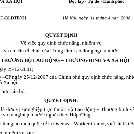
VÀ XÃ HỘI
Độc lập - Tự do - Hạnh phúc
-------
---------------
/QĐ-BLĐTBXH
Hà Nội, ngày
11 tháng 4 năm 2008
QUYẾT ĐỊNH
Về việc quy định chức năng, nhiệm vụ
và cơ cấu tổ chức của Trung tâm Lao động ngoài nước
 TRƯỞNG BỘ LAO ĐỘNG – THƯƠNG BINH VÀ XÃ HỘI
gày 25/12/2001;
 –CP ngày 25/12/2007 của Chính phủ quy định chức năng, nhiệ
à Xã hội;
chức cán bộ,
QUYẾT ĐỊNH:
là đơn vị sự nghiệp trực thuộc Bộ Lao động – Thương binh và
ệc và tu nghiệp ở nước ngoài theo Hợp đồng.
tên giao dịch quốc tế là Overseas Worker Center, viết tắt là 
có nhiệm vụ sau: