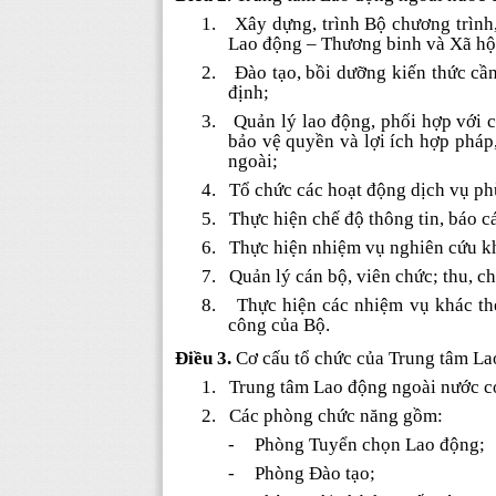
1.
Xây dựng, trình Bộ chương trình
Lao động – Thương binh và Xã hội
2.
Đào tạo, bồi dưỡng kiến thức cần
định;
3.
Quản lý lao động, phối hợp với 
bảo vệ quyền và lợi ích hợp pháp,
ngoài;
4.
Tổ chức các hoạt động dịch vụ ph
5.
Thực hiện chế độ thông tin, báo c
6.
Thực hiện nhiệm vụ nghiên cứu kh
7.
Quản lý cán bộ, viên chức; thu, chi
8.
Thực hiện các nhiệm vụ khác th
công của Bộ.
Điều 3.
Cơ cấu tổ chức của Trung tâm L
1.
Trung tâm Lao động ngoài nước c
2.
Các phòng chức năng gồm:
-
Phòng Tuyển chọn Lao động;
-
Phòng Đào tạo;