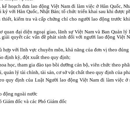
, kế hoạch đưa lao động Việt Nam đi làm việc ở Hàn Quốc, Nh
 ký với Hàn Quốc, Nhật Bản; tổ chức triển khai sau khi được p
 thiết, kiểm tra và cấp chứng chỉ cho người lao động trước kh
cơ quan đại diện ngoại giao, lãnh sự Việt Nam và Ban Quản lý
 giải quyết các vấn đề phát sinh đối với người lao động Việt 
ù hợp với lĩnh vực chuyên môn, khả năng của đơn vị theo đúng 
áo định kỳ, đột xuất theo quy định;
oa học, tham gia đào tạo bồi dưỡng cán bộ, viên chức theo ph
, quản lý tài chính, tài sản, cơ sở vật chất theo quy định của ph
eo quy định của Luật Người lao động Việt Nam đi làm việc ở
ao động ngoài nước
ó Giám đốc và các Phó Giám đốc