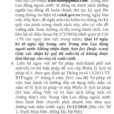
vào địa chỉ email
tcktcolab@gmail.com
.
Trung tâm
Lao động ngoài nước sẽ đăng tải danh sách những
người lao động đã hoàn thành thủ tục ký quỹ lên
trang thông tin điện tử
colab.gov.vn
trong ngày làm
việc tiếp theo, đề nghị anh/chị kiểm tra thông tin ký
quỹ của mình trong danh sách này, nếu có vấn đề
vướng mắc hoặc không có tên trong danh sách, xin
liên hệ số điện thoại 04.37379058
(thời gian từ 13h
-17h các ngày làm việc trong tuần)
.
Quá 10 ngày
kể từ ngày tập trung, nếu Trung tâm Lao động
ngoài nước không nhận được bản fax (hoặc scan)
Giấy xác nhận ký quỹ thì anh/chị sẽ không được
làm thủ tục xin visa và xuất cảnh.
4.
Liên hệ ngay với Sở Tư pháp tỉnh/thành phố nơi
anh/chị cư trú hợp pháp để xin cấp Phiếu lý lịch tư
pháp số 1, theo quy định tại Thông tư số 13/2011/TT-
BTP ngày 27 tháng 6 năm 2011 của Bộ Tư pháp về
việc ban hành và hướng dẫn sử dụng biểu mẫu và
mẫu sổ lý lịch tư pháp và nộp Phiếu lý lịch tư pháp
(01 bản tiếng Việt và 01 bản dịch tiếng Anh có
chứng thực) cho Trung tâm Lao động ngoài nước
theo hình thức chuyển phát nhanh bảo đảm qua
đường bưu điện trước ngày
11
/
12
/2016
(Địa chỉ: Số
1, Trịnh Hoài Đức, Đống Đa, Hà Nội).