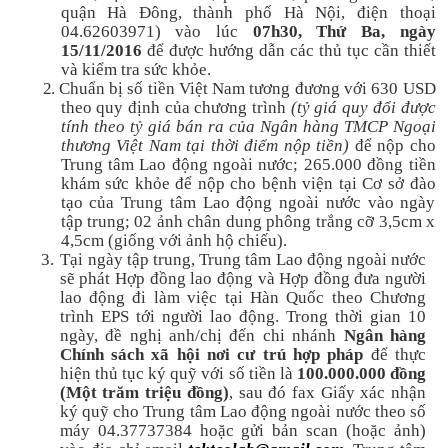
quận Hà Đông, thành phố Hà Nội, điện thoại
04.62603971) vào lúc
07h30, Thứ Ba
, ngày
15/11
/2016
để được hướng dẫn các thủ tục cần thiết
và kiểm tra sức khỏe.
2.
Chuẩn bị s
ố tiền Việt Nam tương đương với 630 USD
theo quy định của chương trình
(tỷ giá quy đổi được
tính theo tỷ giá bán ra của Ngân hàng TMCP Ngoại
thương Việt Nam tại thời điểm nộp tiền)
để nộp
cho
Trung tâm Lao động ngoài nước
;
265.000 đồng tiền
khám sức khỏe để nộp cho bệnh viện tại
Cơ sở đào
tạo của Trung tâm Lao động ngoài nước vào ngày
tập trung
;
02 ảnh chân dung phông trắng cỡ 3,5cm x
4,5cm (giống với ảnh hộ chiếu).
3.
Tại ngày tập trung, Trung tâm Lao động ngoài nước
sẽ phát Hợp đồng lao động và Hợp đồng đưa người
lao động đi làm việc tại Hàn Quốc theo Chương
trình EPS tới người lao động. Trong thời gian 10
ngày, đề nghị anh/chị đ
ến chi nhánh
Ngân hàng
Chính sách xã hội nơi cư trú hợp pháp
để thực
hiện thủ tục ký quỹ với số tiền là
100.000.000 đồng
(Một trăm triệu đồng)
, sau đó
fax Giấy xác nhận
ký quỹ cho Trung tâm Lao động ngoài nước theo số
máy 04.37737384
hoặc gửi bản scan (hoặc ảnh)