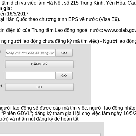
g tâm dịch vụ việc làm Hà Nội, số 215 Trung Kính, Yên Hòa, Cầu
m gia:
đến 16/5/2017
 tại Hàn Quốc theo chương trình EPS về nước (Visa E9).
 tin điện tử của Trung tâm Lao động ngoài nước: www.colab.gov.
hững người lao động chưa đăng ký mã tìm việc) - Người lao đ
gười lao động sẽ được cấp mã tìm việc, người lao động nhập 
 “Phiên GDVL”; đăng ký tham gia Hội chợ việc làm ngày 16/5/2
ưới) và nhấn nút đăng ký để hoàn tất.