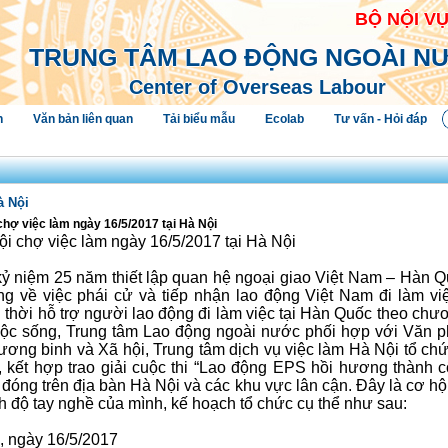
BỘ NỘI V
TRUNG TÂM LAO ĐỘNG NGOÀI N
Center of Overseas Labour
h
Văn bản liên quan
Tải biểu mẫu
Ecolab
Tư vấn - Hỏi đáp
à Nội
chợ việc làm ngày 16/5/2017 tại Hà Nội
i chợ việc làm ngày 16/5/2017 tại Hà Nội
ỷ niệm 25 năm thiết lập quan hệ ngoại giao Việt Nam – Hàn Q
ng về việc phái cử và tiếp nhận lao động Việt Nam đi làm vi
thời hỗ trợ người lao động đi làm việc tại Hàn Quốc theo chươ
uộc sống, Trung tâm Lao động ngoài nước phối hợp với Văn 
ơng binh và Xã hội, Trung tâm dịch vụ việc làm Hà Nội tổ ch
i, kết hợp trao giải cuộc thi “Lao động EPS hồi hương thành
óng trên địa bàn Hà Nội và các khu vực lân cận. Đây là cơ hội
nh độ tay nghề của mình, kế hoạch tổ chức cụ thể như sau:
, ngày 16/5/2017