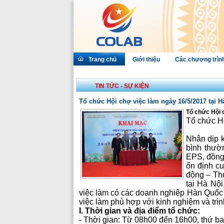
Trang chủ
Giới thiệu
Các chương trìn
TIN TỨC - SỰ KIỆN
Tổ chức Hội chợ việc làm ngày 16/5/2017 tại H
Tổ chức Hội 
Tổ chức Hộ
Nhân dịp k
bình thườ
EPS, đồng 
ổn định c
động – Thư
tại Hà Nộ
việc làm có các doanh nghiệp Hàn Quốc đ
việc làm phù hợp với kinh nghiệm và trì
I. Thời gian và địa điểm tổ chức:
- Thời gian: Từ 08h00 đến 16h00, thứ ba