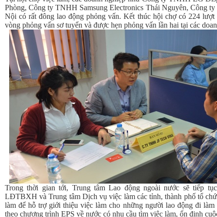
Phòng, Công ty TNHH Samsung Electronics Thái Nguyên, Công t
Nội có rất đông lao động phỏng vấn. Kết thúc hội chợ có 224 lượt
vòng phỏng vấn sơ tuyển và được hẹn phỏng vấn lần hai tại các doan
Trong thời gian tới, Trung tâm Lao động ngoài nước sẽ tiếp tụ
LĐTBXH và Trung tâm Dịch vụ việc làm các tỉnh, thành phố tổ chứ
làm để hỗ trợ giới thiệu việc làm cho những người lao động đi làm
theo chương trình EPS về nước có nhu cầu tìm việc làm, ổn định cuộ