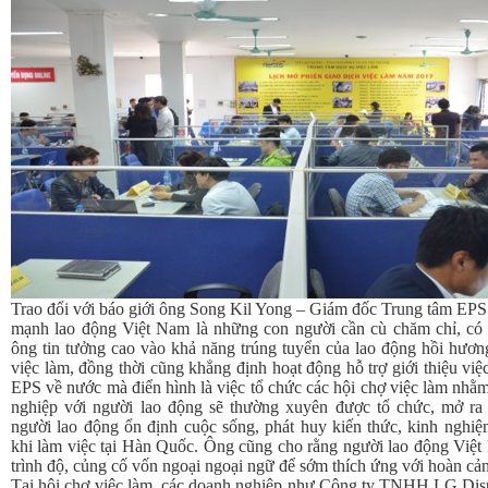
Trao đổi với báo giới ông Song Kil Yong – Giám đốc Trung tâm EPS
mạnh lao động Việt Nam là những con người cần cù chăm chỉ, có ý
ông tin tưởng cao vào khả năng trúng tuyển của lao động hồi hươn
việc làm, đồng thời cũng khẳng định hoạt động hỗ trợ giới thiệu vi
EPS về nước mà điển hình là việc tổ chức các hội chợ việc làm nhằm
nghiệp với người lao động sẽ thường xuyên được tổ chức, mở ra 
người lao động ổn định cuộc sống, phát huy kiến thức, kinh nghiệ
khi làm việc tại Hàn Quốc. Ông cũng cho rằng người lao động Việ
trình độ, củng cố vốn ngoại ngoại ngữ để sớm thích ứng với hoàn cả
Tại hội chợ việc làm, các doanh nghiệp như Công ty TNHH LG Dis