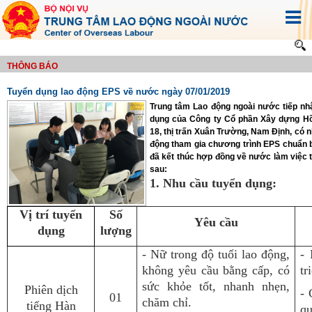
THÔNG BÁO
Tuyển dụng lao động EPS về nước ngày 07/01/2019
Trung tâm Lao động ngoài nước tiếp nh
dụng của Công ty Cổ phần Xây dựng Hồng
18, thị trấn Xuân Trường, Nam Định, có 
động tham gia chương trình EPS chuẩn 
đã kết thúc hợp đồng về nước làm việc tạ
sau:
1. Nhu cầu tuyển dụng:
Vị trí tuyển
Số
Yêu cầu
dụng
lượng
- Nữ trong độ tuổi lao động,
-
không yêu cầu bằng cấp, có
tr
sức khỏe tốt, nhanh nhẹn,
Phiên dịch
- 
01
chăm chỉ.
tiếng Hàn
qu