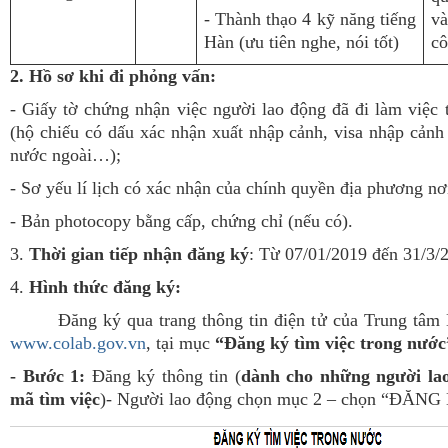
- Thành thạo 4 kỹ năng tiếng
v
Hàn (ưu tiên nghe, nói tốt)
cô
2. Hồ sơ khi đi phỏng vấn:
- Giấy tờ chứng nhận việc người lao động đã đi làm việc
(hộ chiếu có dấu xác nhận xuất nhập cảnh, visa nhập cả
nước ngoài…);
- Sơ yếu lí lịch có xác nhận của chính quyền địa phương nơi
-
Bản photocopy bằng cấp, chứng chỉ (nếu có).
3.
Thời gian tiếp nhận đăng ký
: Từ 07/01/2019 đến 31/3/
4.
Hình thức đăng ký:
Đăng ký qua trang thông tin điện tử của Trung tâm
www.colab.gov.vn
, tại mục
“Đăng ký tìm việc trong nước
- Bước 1:
Đăng ký thông tin (
dành cho
những người la
mã tìm việc
)- Người lao động chọn mục 2 – chọn “ĐĂNG