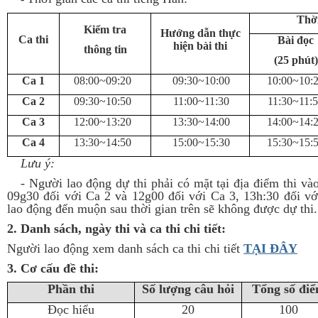
Thời
Kiểm tra
Hướng dẫn thực
Ca thi
Bài đọc
hiện bài thi
thông tin
(25 phút)
Ca 1
08:00~09:20
09:30~10:00
10:00~10:
Ca 2
09:30~10:50
11:00~11:30
11:30~11:
Ca 3
12:00~13:20
13:30~14:00
14:00~14:
Ca 4
13:30~14:50
15:00~15:30
15:30~15:
Lưu ý:
-
Người lao động dự thi phải có mặt tại địa điểm thi và
09g30 đối với Ca 2 và 12g00 đối với Ca 3, 13h:30 đối v
lao động đến muộn sau thời gian trên sẽ không được dự thi.
2. Danh sách, ngày thi và ca thi chi tiết:
Người lao động xem danh sách ca thi chi tiết
TẠI ĐÂY
3. Cơ cấu đề thi:
Phần thi
Số lượng câu hỏi
Tổng số đi
Đọc hiểu
20
100