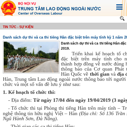
TIN TỨC - SỰ KIỆN
Danh sách dự thi và ca thi tiếng Hàn đặc biệt trên máy tính kỳ 1 năm 2
Danh sách dự thi và ca thi tiếng Hàn đặc
2019.
Triển khai kế hoạch tổ c
đặc biệt trên máy tính cho 
thành hợp đồng về nước đúng 
thông báo của Cơ quan Phát t
Hàn Quốc về
thời gian
và
địa 
Hàn, Trung tâm Lao động ngoài nước thông báo tới người 
chức và một số vấn đề lưu ý như sau:
1. Kế hoạch tổ chức thi:
-
Địa điểm:
Từ ngày 17/04 đến ngày 19/04/2019 (3 ngà
Tổ chức thi tại Phòng thi tiếng Hàn trên máy tính – 
-
nghệ thông tin hữu nghị Việt – Hàn
(Địa chỉ: Số 136 Trần
Ngũ Hành Sơn, Đà Nẵng)
.
Thời gian các ca thi tiếng Hàn:
-