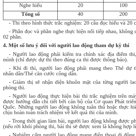
Nghe hiểu
20
100
Tổng số
40
200
-
Thi theo hình thức trắc nghiệm: 20 câu đọc hiểu và 20 
-
Phần đọc và phần nghe thực hiện nối tiếp nhau, không c
02 phần.
4.
Một số lưu ý đối với người lao động tham dự kỳ thi
-
Người lao động phải kiểm tra chính xác địa điểm thi,
mình (chỉ được dự thi theo đúng ca thi được thông báo).
-
Khi đi thi, người lao động phải mang theo Thẻ dự 
nhân dân/Thẻ căn cước công dân.
-
Giám thị sẽ nhận diện khuôn mặt của từng người la
phòng thi.
-
Người lao động thực hiện bài thi trắc nghiệm trên máy
được hướng dẫn chi tiết bởi cán bộ của Cơ quan Phát tri
Quốc. Những người lao động không tuân thủ hoặc thực hiệ
chịu hoàn toàn trách nhiệm về kết quả thi của mình.
-
Trong thời gian làm bài, người lao động không được ph
(nếu rời khỏi phòng thi, bài thi sẽ được xem là không hợp l
-
Nghiêm cấm người lao động mang điện thoại di động, 