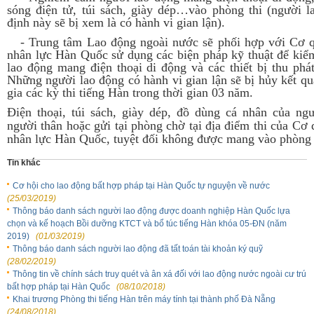
sóng điện tử, túi sách, giày dép…vào phòng thi (người 
định này sẽ bị xem là có hành vi gian lận).
-
Trung tâm Lao động ngoài nước sẽ phối hợp với Cơ q
nhân lực Hàn Quốc sử dụng các biện pháp kỹ thuật để kiểm
lao động mang điện thoại di động và các thiết bị thu phá
Những người lao động có hành vi gian lận sẽ bị hủy kết qu
gia các kỳ thi tiếng Hàn trong thời gian 03 năm.
Điện thoại, túi sách, giày dép, đồ dùng cá nhân của ng
người thân hoặc gửi tại phòng chờ tại địa điểm thi của Cơ 
nhân lực Hàn Quốc, tuyệt đối không được mang vào phòng t
Tin khác
Cơ hội cho lao động bất hợp pháp tại Hàn Quốc tự nguyện về nước
(25/03/2019)
Thông báo danh sách người lao động được doanh nghiệp Hàn Quốc lựa
chọn và kế hoạch Bồi dưỡng KTCT và bổ túc tiếng Hàn khóa 05-ĐN (năm
2019)
(01/03/2019)
Thông báo danh sách người lao động đã tất toán tài khoản ký quỹ
(28/02/2019)
Thông tin về chính sách truy quét và ân xá đối với lao động nước ngoài cư trú
bất hợp pháp tại Hàn Quốc
(08/10/2018)
Khai trương Phòng thi tiếng Hàn trên máy tính tại thành phố Đà Nẵng
(24/08/2018)