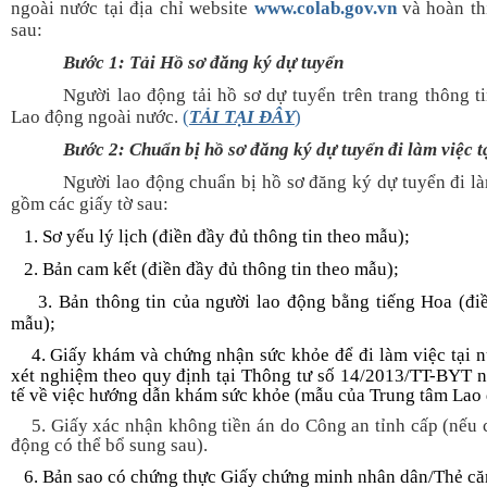
ngoài nước tại địa chỉ website
www.colab.gov.vn
và hoàn thi
sau:
Bước 1: Tải Hồ sơ đăng ký dự tuyển
Người lao động tải hồ sơ dự tuyển trên trang thông t
Lao động ngoài nước.
(
TẢI TẠI ĐÂY
)
Bước 2: Chuẩn bị hồ sơ đăng ký dự tuyển đi làm việc 
Người lao động chuẩn bị hồ sơ đăng ký dự tuyển đi là
gồm các giấy tờ sau:
. Sơ yếu lý lịch (điền đầy đủ thông tin theo mẫu);
. Bản cam kết (điền đầy đủ thông tin theo mẫu);
3. Bản thông tin của người lao động bằng tiếng Hoa (điền
mẫu);
4.
Giấy khám và chứng nhận sức khỏe để đi làm việc tại n
xét nghiệm theo quy định tại Thông tư số 14/2013/TT-BYT 
tế về việc hướng dẫn khám sức khỏe (mẫu của Trung tâm Lao
5. Giấy xác nhận không tiền án do Công an tỉnh cấp (nếu c
động có thể bổ sung sau).
6
. Bản sao có chứng thực Giấy chứng minh nhân dân/Thẻ că