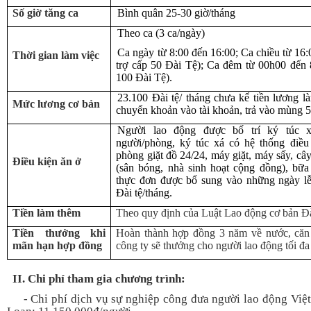
Số giờ tăng ca
Bình quân 25-30 giờ/tháng
Theo ca (3 ca/ngày)
Ca ngày từ 8:00 đến 16:00; Ca chiều từ 16:
Thời gian làm việc
trợ cấp 50 Đài Tệ); Ca đêm từ 00h00 đến 
100 Đài Tệ).
23.100 Đài tệ/ tháng chưa kể tiền lương là
Mức lương cơ bản
chuyển khoản vào tài khoản, trả vào mùng 5
Người lao động được bố trí ký túc 
người/phòng, ký túc xá có hệ thống điều 
phòng giặt đồ 24/24, máy giặt, máy sấy, cây
Điều kiện ăn ở
(sân bóng, nhà sinh hoạt cộng đồng), bữ
thực đơn được bổ sung vào những ngày lễ
Đài tệ/tháng.
Tiền làm thêm
Theo quy định của Luật Lao động cơ bản Đ
Tiền thưởng khi
Hoàn thành hợp đồng 3 năm về nước, căn 
mãn hạn hợp đồng
công ty sẽ thưởng cho người lao động tối đa
II.
Chi phí tham gia chương trình:
- Chi phí dịch vụ sự nghiệp công đưa người lao động Việt 