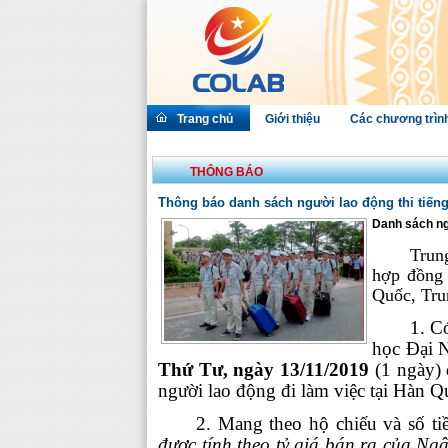
Trang chủ
Giới thiệu
Các chương trìn
THÔNG BÁO
Thông báo danh sách người lao động thi tiến
Danh sách ng
Trun
hợp đồng 
Quốc, Tru
1.
Có
học Đại 
Thứ Tư, ngày 13/11/2019
(1 ngày)
người lao động đi làm việc tại Hàn Q
2.
Mang theo hộ chiếu và số t
được tính theo tỷ giá bán ra của N