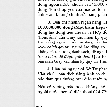
động ngoài nước; chuẩn bị 345.000 
dung (khi chụp yêu cầu mặc áo tối 
ảnh scan, không chỉnh sửa bằng phầ
3.
Đến chi nhánh Ngân hàng Chín
100.000.000 đồng (Một trăm triệu
đồng lao động tiêu chuẩn và Hợp đồ
(hoặc ảnh) của Giấy xác nhận ký qu
Lao động ngoài nước sẽ đăng tải dan
www.colab.gov.vn
, người lao động có
không có tên trong danh sách, đề nghị 
trong tuần) để được giải đáp
.
Quá 10 
bản scan Giấy xác nhận ký quỹ thì Trun
4.
Liên hệ ngay với Sở Tư pháp 
Việt và 01 bản dịch tiếng Anh có c
bảo đảm qua đường bưu điện trước 
Nếu có vướng mắc hoặc không thể đế
ngoài nước theo số điện thoại 024.73