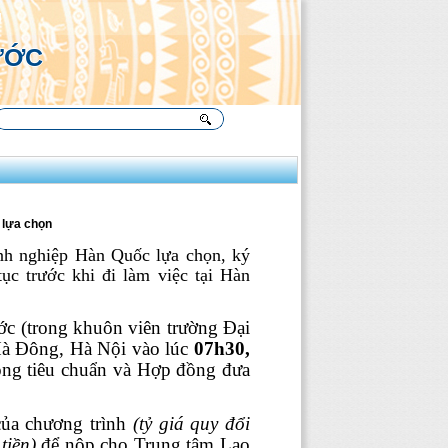
Ụ
ƯỚC
 lựa chọn
nh nghiệp Hàn Quốc lựa chọn, ký
ục trước khi đi làm việc tại Hàn
ớc (trong khuôn viên trường Đại
à Đông, Hà Nội vào lúc
07h30,
động tiêu chuẩn và Hợp đồng đưa
của chương trình
(tỷ giá quy đổi
tiền)
để nộp cho Trung tâm Lao