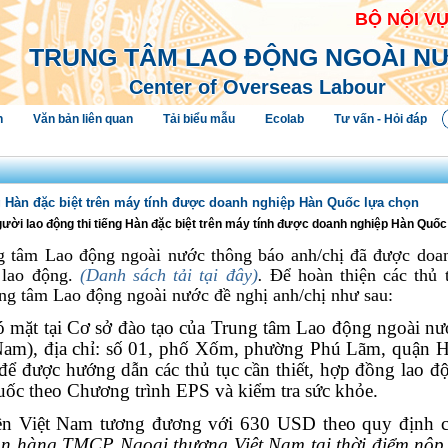
BỘ NỘI V
TRUNG TÂM LAO ĐỘNG NGOÀI N
Center of Overseas Labour
h
Văn bản liên quan
Tải biểu mẫu
Ecolab
Tư vấn - Hỏi đáp
g Hàn đặc biệt trên máy tính được doanh nghiệp Hàn Quốc lựa chọn
ười lao động thi tiếng Hàn đặc biệt trên máy tính được doanh nghiệp Hàn Quốc
g tâm Lao động ngoài nước thông báo anh/chị đã được doa
lao động.
(Danh sách tải tại đây)
.
Để hoàn thiện các thủ t
ng tâm Lao động ngoài nước đề nghị anh/chị như sau:
 mặt tại Cơ sở đào tạo của Trung tâm Lao động ngoài nư
Nam), địa chỉ: số 01, phố Xốm, phường Phú Lãm, quận H
để được hướng dẫn các thủ tục cần thiết, hợp đồng lao 
uốc theo Chương trình EPS và kiểm tra sức khỏe.
iền Việt Nam tương đương với 630 USD theo quy định 
gân hàng TMCP Ngoại thương Việt Nam tại thời điểm nộp 