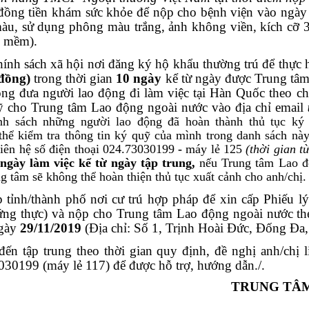
đồng tiền khám sức khỏe để nộp cho bệnh viện vào ngày 
màu, sử dụng phông màu trắng, ảnh không viền,
kích cỡ 
n mềm).
h sách xã hội nơi đăng ký hộ khẩu thường trú để thực hi
 đồng)
trong thời gian
10 ngày
kể từ ngày được Trung tâ
ng đưa người lao động đi làm việc tại Hàn Quốc theo ch
ỹ cho Trung tâm Lao động ngoài nước vào địa chỉ email
h sách những người lao động đã hoàn thành thủ tục ký q
 thể kiểm tra thông tin ký quỹ của mình trong danh sách n
liên hệ số điện thoại 024.73030199
-
máy lẻ 125
(thời gian t
ngày làm việc kể từ ngày tập trung,
nếu Trung tâm Lao đ
g tâm sẽ không thể hoàn thiện thủ tục xuất cảnh cho anh/chị.
tỉnh/thành phố nơi cư trú hợp pháp để xin cấp Phiếu lý 
hứng thực) và nộp cho Trung tâm Lao động ngoài nước th
ngày
29/11/2019
(Địa chỉ: Số 1, Trịnh Hoài Đức, Đống Đa,
n tập trung theo thời gian quy định, đề nghị anh/chị 
030199 (máy lẻ 117) để được hỗ trợ, hướng dẫn./.
TRUNG TÂM