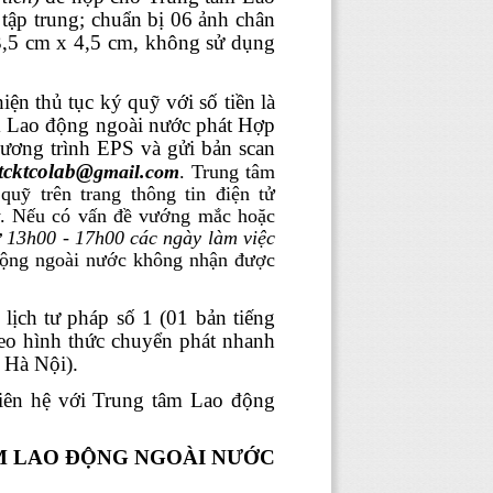
tập trung; chuẩn bị 06 ảnh chân
3,5 cm x 4,5 cm, không sử dụng
ện thủ tục ký quỹ với số tiền là
m Lao động ngoài nước phát Hợp
ương trình EPS và gửi bản scan
tcktcolab@
gmail.com
.
Trung tâm
uỹ trên trang thông tin điện tử
ày. Nếu có vấn đề vướng mắc hoặc
ừ 13h00 - 17h00 các ngày làm việc
ộng ngoài nước không nhận được
lịch tư pháp số 1 (01 bản tiếng
eo hình thức chuyển phát nhanh
 Hà Nội).
liên hệ với Trung tâm Lao động
 LAO ĐỘNG NGOÀI NƯỚC