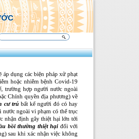
Ụ
ƯỚC
ẽ áp dụng các biện pháp xử phạt
nhiễm hoặc nhiễm bệnh Covid-19
̉, trường hợp người nước ngoài
oặc Chính quyền địa phương) về
h cư trú
bất kể người đó có hay
i nước ngoài vi phạm có thể trục
nhận định gây thiệt hại lớn tới
ầu bồi thường thiệt hại
đối với
ng) sau khi xác nhận việc không