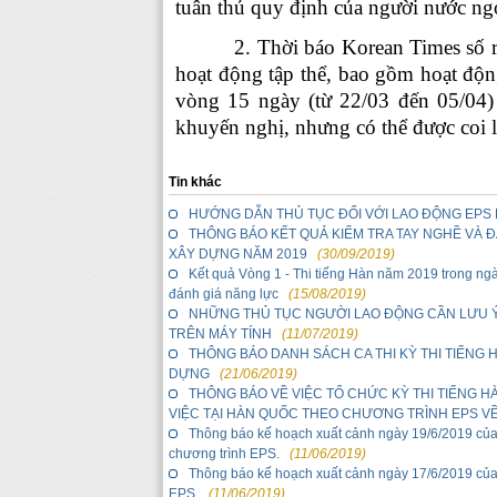
tuân thủ quy định của người nước ngoa
2. Thời báo Korean Times số r
hoạt động tập thể, bao gồm hoạt động 
vòng 15 ngày (từ 22/03 đến 05/04)
khuyến nghị, nhưng có thể được coi la
Tin khác
HƯỚNG DẪN THỦ TỤC ĐỐI VỚI LAO ĐỘNG EPS 
THÔNG BÁO KẾT QUẢ KIỂM TRA TAY NGHỀ VÀ 
XÂY DỰNG NĂM 2019
(30/09/2019)
Kết quả Vòng 1 - Thi tiếng Hàn năm 2019 trong ngà
đánh giá năng lực
(15/08/2019)
NHỮNG THỦ TỤC NGƯỜI LAO ĐỘNG CẦN LƯU Ý 
TRÊN MÁY TÍNH
(11/07/2019)
THÔNG BÁO DANH SÁCH CA THI KỲ THI TIẾNG
DỰNG
(21/06/2019)
THÔNG BÁO VỀ VIỆC TỔ CHỨC KỲ THI TIẾNG H
VIỆC TẠI HÀN QUỐC THEO CHƯƠNG TRÌNH EPS VỀ
Thông báo kế hoạch xuất cảnh ngày 19/6/2019 của
chương trình EPS.
(11/06/2019)
Thông báo kế hoạch xuất cảnh ngày 17/6/2019 của 
EPS.
(11/06/2019)