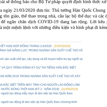
̀i sẽ thông báo cho Bộ Tư pháp quyết định hình thức xử 
a ngày 21/03/2020 đưa tin: Thủ tướng Hàn Quốc Chung 
tôn giáo, thể thao trong nhà, câu lạc bộ thể dục và các đ
 để ngăn chăn dịch COVID-19 đang lan rộng. Lời kêu go
̀ một mệnh lệnh với những điều kiện và hình phạt đi kèm
HẾT HẠN HỢP ĐỒNG THÁNG 3,4/2020
(10/03/2020)
ĐÁNH GIÁ NĂNG LỰC TRONG NGÀNH SẢN XUẤT CHẾ TẠO VÀ
nh sản xuất chế tạo, xây dựng và kế hoạch kiểm tra tay nghề và
VÀ QUY TRÌNH ĐĂNG KÝ DỰ THI TIẾNG HÀN ĐẶC BIỆT
 HÀN NĂM 2019 TRONG NGÀNH SẢN XUẤT CHẾ TẠO VÀ XÂY
ÀN ĐẶC BIỆT TRÊN MÁY TÍNH CHO NGƯỜI LAO ĐỘNG LÀM
 NƯỚC ĐÚNG THỜI HẠN (KỲ 2 - NĂM 2019)
(21/06/2019)
 người lao động mẫu mực đi làm việc tại Hàn Quốc theo
người lao động đi làm việc tại Hàn Quốc theo chương trình