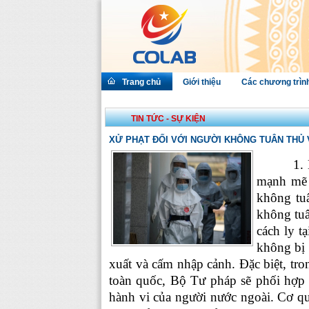
Trang chủ
Giới thiệu
Các chương trìn
TIN TỨC - SỰ KIỆN
XỬ PHẠT ĐỐI VỚI NGƯỜI KHÔNG TUÂN THỦ 
1.
mạnh mẽ 
không tuân
không tuân
cách ly tạ
không bị 
xuất và cấm nhập cảnh. Đặc biệt, tr
toàn quốc, Bộ Tư pháp sẽ phối hợ
hành vi của người nước ngoài. Cơ 