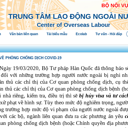
BỘ NỘI V
TRUNG TÂM LAO ĐỘNG NGOÀI N
Center of Overseas Labour
h
Văn bản liên quan
Tải biểu mẫu
Ecolab
Tư vấn - Hỏi đáp
VỀ PHÒNG CHỐNG DỊCH COVID-19
 N
gày 19/03/2020, Bộ Tư pháp Hàn Quốc đã thông báo s
đối với những trường hợp người nước ngoài bị nghi 
 thủ các chỉ thị của Cơ quan phòng chống dịch, cụ thê
 thủ các chỉ thị của Cơ quan phòng chống dịch bệnh (h
i nhà riêng, kiểm tra, điều trị thì sẽ
bị hủy visa và tư các
xử phạt về hình sự. Tùy theo mức độ nghiêm trọng, ngườ
ong trường hợp mức độ vi phạm của người nước ngoài được 
p với các bộ, ngành liên quan đưa ra các phương án yêu
c
quan phòng chống dịch bệnh (hoặc Chính quyền địa phươ