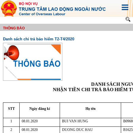
THÔNG BÁO
Danh sách chi trả bảo hiểm T2-T4/2020
DANH SÁCH NGƯ
NHẬN TIỀN CHI TRẢ BẢO HIỂM T
STT
Ngày đăng kí
Họ tên
1
08.01.2020
BUI VAN HUNG
B0968
2
08.01.2020
DUONG DUC HAU
B1625