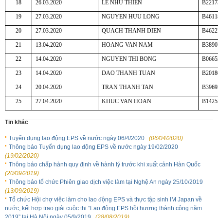
18
26.03.2020
LE NHU THIEN
B2217
19
27.03.2020
NGUYEN HUU LONG
B4611
20
27.03.2020
QUACH THANH DIEN
B4622
21
13.04.2020
HOANG VAN NAM
B3890
22
14.04.2020
NGUYEN THI BONG
B0665
23
14.04.2020
DAO THANH TUAN
B2018
24
20.04.2020
TRAN THANH TAN
B3969
25
27.04.2020
KHUC VAN HOAN
B1425
Tin khác
Tuyển dụng lao động EPS về nước ngày 06/4/2020
(06/04/2020)
Thông báo Tuyển dụng lao động EPS về nước ngày 19/02/2020
(19/02/2020)
Thông báo chấp hành quy định về hành lý trước khi xuất cảnh Hàn Quốc
(20/09/2019)
Thông báo tổ chức Phiên giao dịch việc làm tại Nghệ An ngày 25/10/2019
(13/09/2019)
Tổ chức Hội chợ việc làm cho lao động EPS và thực tập sinh IM Japan về
nước, kết hợp trao giải cuộc thi “Lao động EPS hồi hương thành công năm
2019” tại Hà Nội ngày 05/9/2019
(28/08/2019)