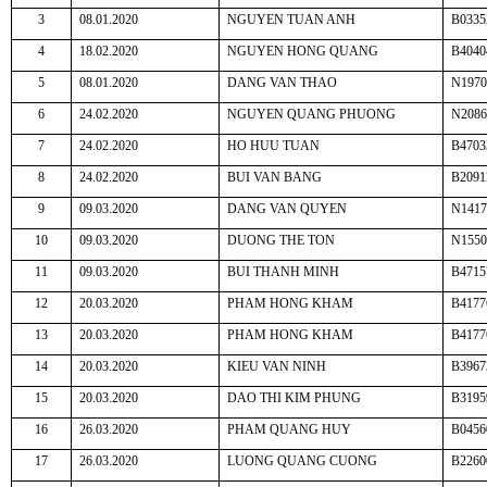
3
08.01.2020
NGUYEN TUAN ANH
B0335
4
18.02.2020
NGUYEN HONG QUANG
B4040
5
08.01.2020
DANG VAN THAO
N1970
6
24.02.2020
NGUYEN QUANG PHUONG
N2086
7
24.02.2020
HO HUU TUAN
B4703
8
24.02.2020
BUI VAN BANG
B2091
9
09.03.2020
DANG VAN QUYEN
N1417
10
09.03.2020
DUONG THE TON
N1550
11
09.03.2020
BUI THANH MINH
B4715
12
20.03.2020
PHAM HONG KHAM
B4177
13
20.03.2020
PHAM HONG KHAM
B4177
14
20.03.2020
KIEU VAN NINH
B3967
15
20.03.2020
DAO THI KIM PHUNG
B3195
16
26.03.2020
PHAM QUANG HUY
B0456
17
26.03.2020
LUONG QUANG CUONG
B2260