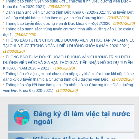
Thông báo trúng tuyển bổ sung đợt 1 chương trình Điều dưỡng viên Đức –
Khóa 6 (năm 2020-2021)
(05/08/2020)
Danh sách ứng viên Chương trình Đức Khóa 6 (2020-2021) trúng tuyển Đợt
1 đã nộp chi phí hành chính theo quy định của Chương trình
(29/07/2020)
Thông báo tuyển điều dưỡng viên đi Đức khóa 6 – Đợt 2/2020
(29/07/2020)
Thông báo danh sách trúng tuyển chương trình điều dưỡng viên Đức khóa 6
đợt 1
(24/06/2020)
THÔNG BÁO TUYỂN CHỌN ĐIỀU DƯỠNG VIÊN ĐI HỌC TẬP VÀ LÀM VIỆC
TẠI CHLB ĐỨC TRONG NGÀNH ĐIỀU DƯỠNG KHÓA 6 (NĂM 2020-2021)
(18/03/2020)
THÔNG BÁO THAY ĐỔI KẾ HOẠCH PHỎNG VẤN CHƯƠNG TRÌNH ĐIỀU
DƯỠNG VIÊN ĐỨC VÀ GIA HẠN THỜI GIAN TIẾP NHẬN HỒ SƠ DỰ TUYỂN
KHÓA 6 (NĂM 2020 – 2021)
(18/03/2020)
Thông báo về việc tạm thời chưa cần nộp giấy khám sức khỏe khi nộp hồ sơ
đăng ký dự tuyển tham gia Chương trình điều dưỡng viên Đức.
(17/02/2020)
Thông báo sắp kết thúc thời gian tiếp nhận hồ sơ Chương trình Điều dưỡng
viên Đức Khóa 6 (2020-2021)
(12/02/2020)