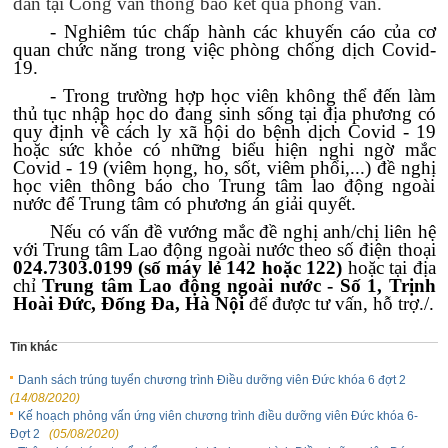
dẫn tại Công văn thông báo kết quả phỏng vấn.
- Nghiêm túc chấp hành các khuyến cáo của cơ
quan chức năng trong việc phòng chống dịch Covid-
19.
- Trong trường hợp học viên không thể đến làm
thủ tục nhập học do đang sinh sống tại địa phương có
quy định về cách ly xã hội do bệnh dịch Covid - 19
hoặc sức khỏe có những biểu hiện nghi ngờ mắc
Covid - 19 (viêm họng, ho, sốt, viêm phổi,...) đề nghị
học viên thông báo cho Trung tâm lao động ngoài
nước để Trung tâm có phương án giải quyết.
Nếu có
vấn đề
vướng mắc đề nghị anh/chị
liên hệ
với
Trung tâm
Lao động
ngoài nước theo số điện thoại
024.7303.0199 (số máy lẻ 142 hoặc 122)
hoặc tại địa
chỉ
Trung tâm Lao động ngoài nước - Số 1, Trịnh
Hoài Đức, Đống Đa, Hà Nội
để được
tư vấn, hỗ trợ
./.
Tin khác
Danh sách trúng tuyển chương trình Điều dưỡng viên Đức khóa 6 đợt 2
(14/08/2020)
Kế hoạch phỏng vấn ứng viên chương trình điều dưỡng viên Đức khóa 6-
Đợt 2
(05/08/2020)