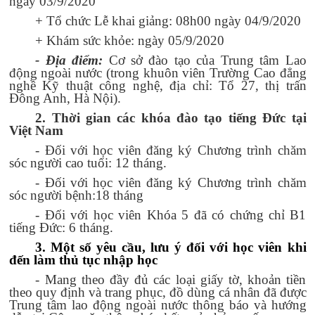
ngày 03/9/2020
+ Tổ chức Lễ k
hai giảng:
0
8h00 ngày 04/9/2020
+
K
hám sức khỏe: ngày 05/9/2020
- Địa điểm:
Cơ sở đào tạo của Trung tâm Lao
động ngoài nước (trong khuôn viên Trường Cao đẳng
nghề Kỹ thuật công nghệ, địa chỉ: Tổ 27, thị trấn
Đông Anh, Hà Nội)
.
2.
Thời gian
các
khóa đào tạo tiếng Đức tại
Việt Nam
- Đối với học viên đăng ký
C
hương trình chăm
sóc người cao tuổi: 12 tháng.
- Đối với học viên đăng ký
C
hương trình chăm
sóc người bệnh:18 tháng
- Đối với học viên Khóa 5 đã có chứng chỉ B1
tiếng Đức: 6 tháng.
3
. Một số yêu cầu, lưu ý đối với học viên khi
đến làm thủ tục nhập học
- Mang theo đầy đủ các loại giấy tờ, khoản tiền
theo quy định và trang phục, đồ dùng cá nhân đã được
Trung tâm lao động ngoài nước thông báo và hướng