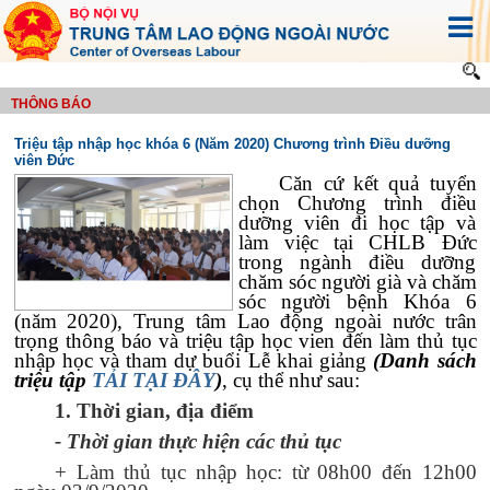
THÔNG BÁO
Triệu tập nhập học khóa 6 (Năm 2020) Chương trình Điều dưỡng
viên Đức
Căn cứ kết quả tuyển
chọn Chương trình điều
dưỡng viên đi học tập và
làm việc tại CHLB Đức
trong ngành điều dưỡng
chăm sóc người già và chăm
sóc người bệnh Khóa 6
(năm 2020), Trung tâm Lao động ngoài nước trân
trọng thông báo và triệu tập học vien đến làm thủ tục
nhập học và tham dự buổi Lễ khai giảng
(Danh sách
triệu tập
TẢI TẠI ĐÂY
)
, cụ thể như sau:
1. Thời gian, địa điểm
- Thời gian thực hiện các thủ tục
+
Làm t
hủ tục nhập học: từ
0
8h00 đến 12h00