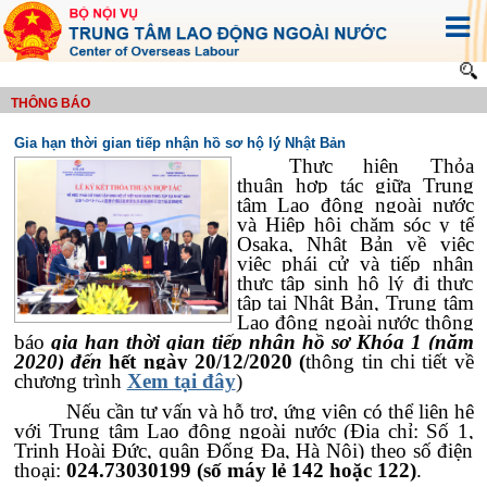
THÔNG BÁO
Gia hạn thời gian tiếp nhận hồ sơ hộ lý Nhật Bản
Thực hiện Thỏa
thuận hợp tác giữa Trung
tâm Lao động ngoài nước
và Hiệp hội chăm sóc y tế
Osaka, Nhật Bản về việc
việc phái cử và tiếp nhận
thực tập sinh hộ lý đi thực
tập tại Nhật Bản, Trung tâm
Lao động ngoài nước thông
báo
gia hạn thời gian tiếp nhận hồ sơ Khóa 1 (năm
2020) đến
hết ngày 20/12/2020 (
thông tin chi tiết về
chương trình
Xem tại đây
)
Nếu cần tư vấn và hỗ trợ, ứng viên có thể liên hệ
với Trung tâm Lao động ngoài nước (Địa chỉ: Số 1,
Trịnh Hoài Đức, quận Đống Đa, Hà Nội) theo số điện
thoại:
024.73030199 (số máy lẻ 142 hoặc 122)
.