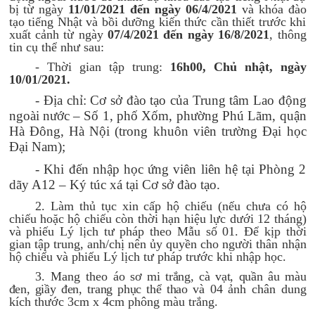
bị từ ngày
11/01/2021
đến ngày
06/4/2021
và khóa đào
tạo tiếng Nhật và bồi dưỡng kiến thức cần thiết trước khi
xuất cảnh từ ngày
07/4/2021
đến ngày
16/8/2021
, thông
tin cụ thể như sau:
- Thời gian tập trung:
16h00,
Chủ nhật
, ngày
10
/
01
/2021
.
- Địa chỉ: Cơ sở đào tạo của Trung tâm Lao động
ngoài nước – Số 1, phố Xốm, phường Phú Lãm, quận
Hà Đông, Hà Nội (trong khuôn viên trường Đại học
Đại Nam);
- Khi đến nhập học ứng viên liên hệ tại Phòng 2
dãy
A12 – Ký túc xá tại Cơ sở đào tạo.
2. Làm thủ tục xin cấp hộ chiếu (nếu chưa có hộ
chiếu hoặc hộ chiếu còn thời hạn hiệu lực dưới 12 tháng)
và phiếu Lý lịch tư pháp theo Mẫu số 01. Để kịp thời
gian tập trung, anh/chị nên ủy quyền cho người thân nhận
hộ chiếu và phiếu Lý lịch tư pháp trước khi nhập học.
3. Mang theo
áo sơ mi trắng, cà vạt, quần âu màu
đen
, giầy đen,
trang phục thể thao
và 04 ảnh chân dung
kích thước 3cm x 4cm phông màu trắng.