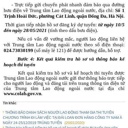
     - Trực tiếp gửi chuyển phát nhanh đảm bảo qua đường 
bưu điện về Trung tâm Lao động ngoài nước, địa chỉ: 
Số 1 
Trịnh Hoài Đức, phường Cát Linh, quận Đống Đa, Hà Nội
.
 Thời gian tiếp nhận hồ sơ đăng ký dự tuyển: 
từ ngày 10/5 
đến ngày 28/05/2021 
(tính theo dấu bưu điện).
Nếu có vấn đề vướng mắc, người lao động liên hệ 
với Trung tâm Lao động ngoài nước theo số điện thoại: 
024.73030199
 (số máy lẻ 121) để được hướng dẫn, hỗ trợ.
Bước 4: Kết quả kiểm tra hồ sơ và thông báo kế 
hoạch thi tuyển
         Kết quả kiểm tra hồ sơ và kế hoạch thi tuyển được 
Trung tâm Lao động ngoài nước gửi thư thông báo trực tiếp 
cho người lao động và đăng tải trên trang thông tin điện tử 
của Trung tâm Lao động ngoài nước tại địa chỉ 
www.colab.gov.vn
.
Tin khác
THÔNG BÁO DANH SÁCH NGƯỜI LAO ĐỘNG THAM GIA THI TUYỂN
CHƯƠNG TRÌNH ĐI LÀM VIỆC TẠI ĐÀI LOAN ĐƠN HÀNG CÔNG TY NAM Á
NGÀY 24-25/12/2019 TRÚNG TUYỂN
(20/01/2020)