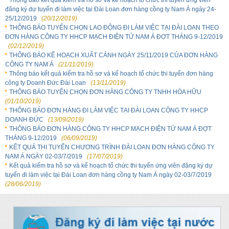
Thông báo kết quả kiểm tra hồ sơ và kế hoạch tổ chức thi tuyển ứng viên
đăng ký dự tuyển đi làm việc tại Đài Loan đơn hàng cồng ty Nam Á ngày 24-
25/12/2019
(20/12/2019)
THÔNG BÁO TUYỂN CHỌN LAO ĐỘNG ĐI LÀM VIỆC TẠI ĐÀI LOAN THEO
ĐƠN HÀNG CÔNG TY HHCP MẠCH ĐIỆN TỬ NAM Á ĐỢT THÁNG 9-12/2019
(02/12/2019)
THÔNG BÁO KẾ HOẠCH XUẤT CẢNH NGÀY 25/11/2019 CỦA ĐƠN HÀNG
CÔNG TY NAM Á
(21/11/2019)
Thông báo kết quả kiểm tra hồ sơ và kế hoạch tổ chức thi tuyển đơn hàng
công ty Doanh Đức Đài Loan
(13/11/2019)
THÔNG BÁO TUYỂN CHỌN ĐƠN HÀNG CÔNG TY TNHH HÒA HỮU
(01/10/2019)
THÔNG BÁO ĐƠN HÀNG ĐI LÀM VIỆC TẠI ĐÀI LOAN CÔNG TY HHCP
DOANH ĐỨC
(13/09/2019)
THÔNG BÁO ĐƠN HÀNG CÔNG TY HHCP MẠCH ĐIỆN TỬ NAM Á ĐỢT
THÁNG 9-12/2019
(06/09/2019)
KẾT QUẢ THI TUYỂN CHƯƠNG TRÌNH ĐÀI LOAN ĐƠN HÀNG CÔNG TY
NAM Á NGÀY 02-03/7/2019
(17/07/2019)
Kết quả kiểm tra hồ sơ và kế hoạch tổ chức thi tuyển ứng viên đăng ký dự
tuyển đi làm việc tại Đài Loan đơn hàng cồng ty Nam Á ngày 02-03/7/2019
(28/06/2019)