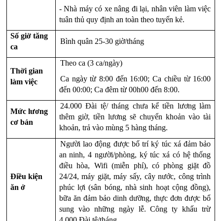
- Nhà máy có xe nâng đi lại, nhân viên làm việc 
tuân thủ quy định an toàn theo tuyến kẻ.
Số giờ tăng 
Bình quân 25-30 giờ/tháng
ca
Theo ca (3 ca/ngày)
Thời gian 
Ca ngày từ 8:00 đến 16:00; Ca chiều từ 16:00 
làm việc
đến 00:00; Ca đêm từ 00h00 đến 8:00.
24.000 Đài tệ/ tháng chưa kể tiền lương làm 
Mức lương 
thêm giờ, tiền lương sẽ chuyển khoản vào tài 
cơ bản
khoản, trả vào mùng 5 hàng tháng.
Người lao động được bố trí ký túc xá đảm bảo 
an ninh, 4 người/phòng, ký túc xá có hệ thống 
điều hòa, Wifi (miễn phí), có phòng giặt đồ 
Điều kiện 
24/24, máy giặt, máy sấy, cây nước, công trình 
ăn ở
phúc lợi (sân bóng, nhà sinh hoạt cộng đồng), 
bữa ăn đảm bảo dinh dưỡng, thực đơn được bổ 
sung vào những ngày lễ. Công ty khấu trừ 
4.000 Đài tệ/tháng.