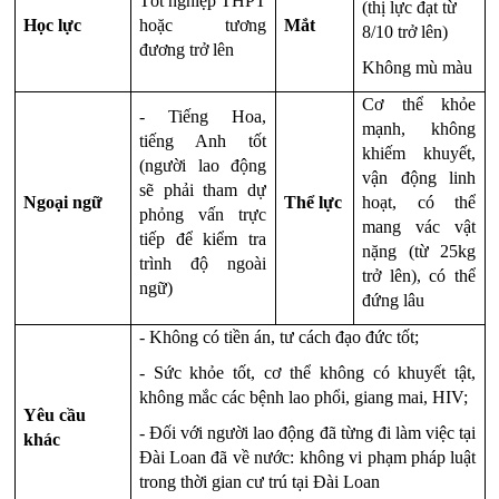
Tốt nghiệp THPT 
(thị lực đạt từ 
Học lực
hoặc tương 
Mắt
8/10 trở lên)
đương trở lên
Không mù màu
Cơ thể khỏe 
- Tiếng Hoa, 
mạnh, không 
tiếng Anh tốt 
khiếm khuyết, 
(người lao động 
vận động linh 
sẽ phải tham dự 
Ngoại ngữ
Thể lực
hoạt, có thể 
phỏng vấn trực 
mang vác vật 
tiếp để kiểm tra 
nặng (từ 25kg 
trình độ ngoài 
trở lên), có thể 
ngữ)
đứng lâu
- Không có tiền án, tư cách đạo đức tốt;
- Sức khỏe tốt, cơ thể không có khuyết tật, 
không mắc các bệnh lao phổi, giang mai, HIV;
Yêu cầu 
- Đối với người lao động đã từng đi làm việc tại 
khác
Đài Loan đã về nước: không vi phạm pháp luật 
trong thời gian cư trú tại Đài Loan