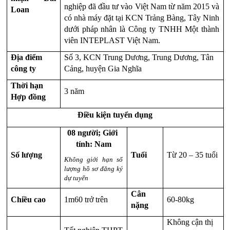
nghiệp đã đầu tư vào Việt Nam từ năm 2015 và 
Loan
có nhà máy đặt tại KCN Trảng Bàng, Tây Ninh 
dưới pháp nhân là Công ty TNHH Một thành 
viên INTEPLAST Việt Nam.
Địa điểm 
Số 3, KCN Trung Dương, Trung Dương, Tân 
công ty
Cảng, huyện Gia Nghĩa
Thời hạn 
3 năm
Hợp đồng 
Điều kiện tuyển dụng
08 người; Giới 
tính: Nam
Số lượng
Tuổi
Từ 20 – 35 tuổi
Không giới hạn số 
lượng hồ sơ đăng ký 
dự tuyển
Cân 
Chiều cao
1m60 trở trên
60-80kg
nặng
Không cận thị 