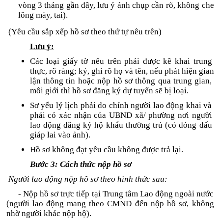
vòng 3 tháng gần đây, lưu ý ảnh chụp cần rõ, không che 
lông mày, tai).
 (Yêu cầu sắp xếp hồ sơ theo thứ tự nêu trên)
Lưu ý:
Các loại giấy tờ nêu trên phải được kê khai trung 
thực, rõ ràng; ký, ghi rõ họ và tên, nếu phát hiện gian 
lận thông tin hoặc nộp hồ sơ thông qua trung gian, 
môi giới thì hồ sơ đăng ký dự tuyển sẽ bị loại. 
Sơ yếu lý lịch phải do chính người lao động khai và 
phải có xác nhận của UBND xã/ phường nơi người 
lao động đăng ký hộ khẩu thường trú (có đóng dấu 
giáp lai vào ảnh).
Hồ sơ không đạt yêu cầu không được trả lại.
Bước 3: Cách thức nộp hồ sơ
 Người lao động nộp hồ sơ theo hình thức sau:
- Nộp hồ sơ trực tiếp tại Trung tâm Lao động ngoài nước 
(người lao động mang theo CMND đến nộp hồ sơ, không 
nhờ người khác nộp hộ). 