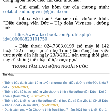
- Gửi email vào hòm thư của chương trình:
colab.dieuduongvien@gmail.com
- Inbox vào trang Fanpage của chương trình:
"Điều dưỡng viên Đức – Tập đoàn Vivnates", đường
link
https://www.facebook.com/profile.php?
id=100068823101750
- Điện thoại: 024.7303.0199 (số máy lẻ 142
hoặc 122) – hiện tại cán bộ Trung tâm đang làm việc
trực tuyến đến hết ngày 23/8/2021 nên trong thời gian
này sẽ không thể nhận được cuộc gọi/
TRUNG TÂM LAO ĐỘNG NGOÀI NƯỚC
Tin khác
Thông báo danh sách trúng tuyển chương trình điều dưỡng viên Đức khóa 7
đợt 2
(21/07/2021)
Thông báo kế hoạch phỏng vấn chương trình điều dưỡng viên Đức – Đợt 2
Khóa 7 (Năm 2021)
(03/07/2021)
Thông báo tuyển chọn điều dưỡng viên đi học tập và làm việc tại CHLB Đức
– Khóa 7 đợt 2 (Năm 2021)
(22/06/2021)
Danh sách ứng viên Chương trình Đức Khóa 7 năm 2021 trúng tuyển Đợt 1