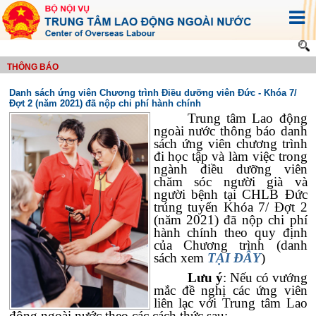
THÔNG BÁO
Danh sách ứng viên Chương trình Điều dưỡng viên Đức - Khóa 7/
Đợt 2 (năm 2021) đã nộp chi phí hành chính
Trung tâm Lao động
ngoài nước thông báo danh
sách ứng viên chương trình
đi học tập và làm việc trong
ngành điều dưỡng viên
chăm sóc người già và
người bệnh tại CHLB Đức
trúng tuyển Khóa 7/ Đợt 2
(năm 2021) đã nộp chi phí
hành chính theo quy định
của Chương trình (danh
sách xem
TẠI ĐÂY
)
Lưu ý
: Nếu có vướng
mắc đề nghị các ứng viên
liên lạc với Trung tâm Lao
động ngoài nước theo các cách thức sau: