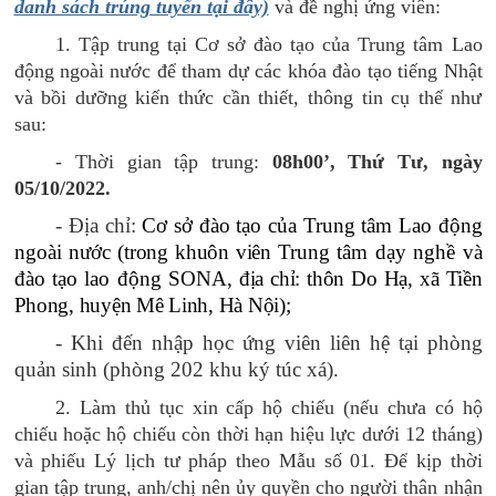
danh sách trúng tuyển tại đây)
và đề nghị ứng viên:
1. Tập trung tại Cơ sở đào tạo của Trung tâm Lao
động ngoài nước để tham dự các khóa đào tạo tiếng Nhật
và bồi dưỡng kiến thức cần thiết, thông tin cụ thể như
sau:
- Thời gian tập trung:
08h00’,
Thứ Tư
, ngày
05
/
10
/202
2.
- Địa chỉ:
Cơ sở đào tạo của Trung tâm Lao động
ngoài nước (
trong khuôn viên
Trung tâm dạy nghề và
đào tạo lao động SONA
, địa chỉ: thôn Do Hạ, xã Tiền
Phong, huyện Mê Linh, Hà Nội)
;
- Khi đến nhập học ứng viên liên hệ tại
phòng
quản sinh (phòng 202 khu ký túc xá).
2. Làm thủ tục xin cấp hộ chiếu (nếu chưa có hộ
chiếu hoặc hộ chiếu còn thời hạn hiệu lực dưới 12 tháng)
và phiếu Lý lịch tư pháp theo Mẫu số 01. Để kịp thời
gian tập trung, anh/chị nên ủy quyền cho người thân nhận