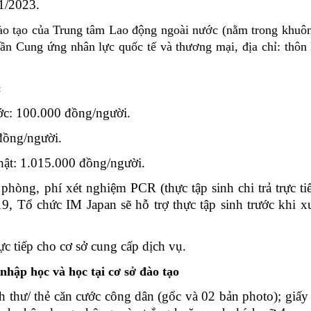
1/2023.
ào tạo của Trung tâm Lao động ngoài nước (nằm trong khuô
hần Cung ứng nhân lực quốc tế và thương mại, địa chỉ: thô
:
ước: 100.000 đồng/người.
 đồng/người.
hật: 1.015.000 đồng/người.
phòng, phí xét nghiệm PCR (thực tập sinh chi trả trực ti
, Tổ chức IM Japan sẽ hỗ trợ thực tập sinh trước khi x
trực tiếp cho cơ sở cung cấp dịch vụ.
 nhập học và học tại cơ sở đào tạo
 thư/ thẻ căn cước công dân (gốc và 02 bản photo); giấ