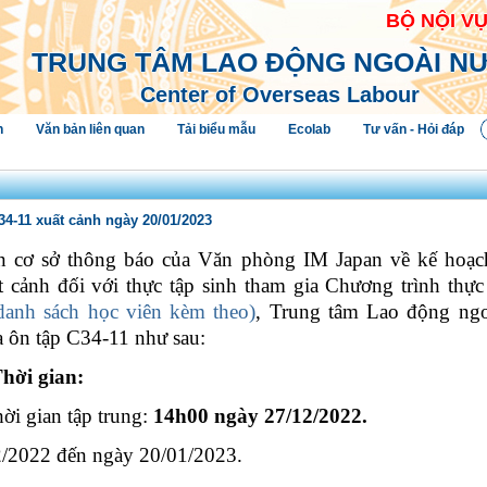
BỘ NỘI V
TRUNG TÂM LAO ĐỘNG NGOÀI N
Center of Overseas Labour
h
Văn bản liên quan
Tải biểu mẫu
Ecolab
Tư vấn - Hỏi đáp
34-11 xuất cảnh ngày 20/01/2023
n cơ sở thông báo của Văn phòng IM Japan về kế hoạch
t cảnh đối với thực tập sinh tham gia Chương trình thực
danh sách học viên kèm theo)
, Trung tâm Lao động ngo
 ôn tập C34-
11
như sau:
hời gian:
hời gian tập trung:
14h00 ngày
27/12
/2022
.
2
/2022 đến ngày
20/01
/2023
.