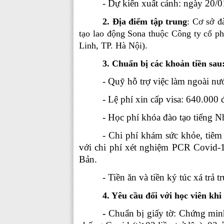
- Dự kiến xuất cảnh: ngày
20/0
2. Địa điểm tập trung
: Cơ sở đ
tạo lao động Sona thuộc Công ty cổ p
Linh, TP. Hà Nội).
3. Chuẩn bị các khoản tiền sau
- Quỹ hỗ trợ việc làm ngoài n
- Lệ phí xin cấp visa: 640.000
- Học phí khóa đào tạo tiếng N
- Chi phí khám sức khỏe, tiêm 
với chi phí xét nghiệm PCR Covid-19
Bản.
- Tiền ăn và tiền ký túc xá trả 
4. Yêu cầu đối với học viên khi
-
Chuẩn bị
giấy tờ:
Chứng minh