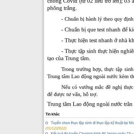
chống Covid (từ 02 liều trở lên)
;
03
ả
phông trắng.
- Chuẩn bị hành lý theo quy định
- Chuẩn bị
que test nhanh để k
- Thực hiện test nhanh
ở nhà
kh
- Thực tập sinh thực hiện ngh
tạo của Trung tâm.
Trong trường hợp, thực tập sinh
Trung tâm Lao động ngoài nước kèm the
Nếu có vướng mắc đề nghị thực 
để được tư vấn, hỗ trợ.
Trung tâm Lao động ngoài nước trân t
Tin khác
Tuyển chọn thực tập sinh đi thực tập kỹ thuật tại 
(01/12/2022)
Kết quả thi tuyển Chương trình IM Japan ngày 23 