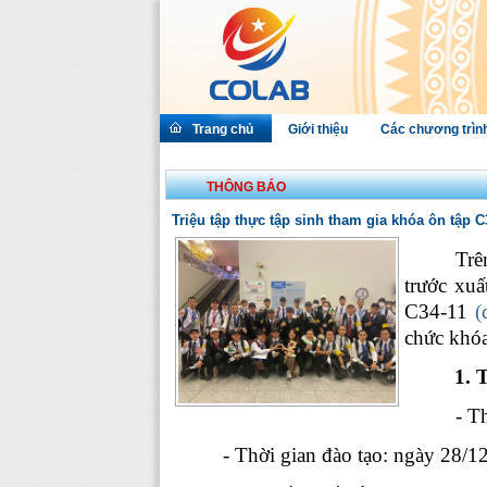
Trang chủ
Giới thiệu
Các chương trìn
THÔNG BÁO
Triệu tập thực tập sinh tham gia khóa ôn tập C
Trê
trước xuấ
C34-
11
(
chức khóa
1.
T
- T
- Thời gian đào tạo: ngày
28/1