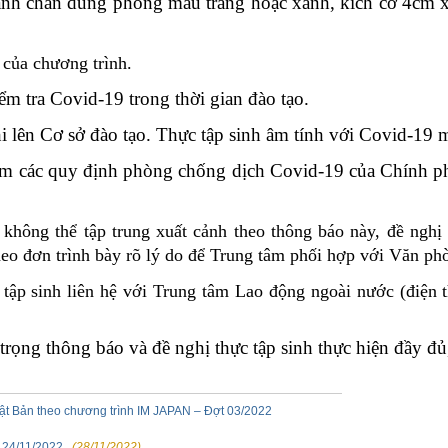
nh chân dung phông màu trắng hoặc xanh, kích cỡ 4cm 
 của chương trình.
iểm tra Covid-19 trong thời gian đào tạo
.
i lên Cơ sở đào tạo
. Thực tập sinh âm tính với Covid-19 
iêm các quy định phòng chống dịch Covid-19 của Chính ph
 không thể tập trung xuất cảnh theo thông báo này, đề nghị
o đơn trình bày rõ lý do để Trung tâm phối hợp với Văn phò
tập sinh liên hệ với
Trung tâm Lao động ngoài nước
(điện 
rọng thông báo và đề nghị thực tập sinh thực hiện đầy đủ,
Nhật Bản theo chương trình IM JAPAN – Đợt 03/2022
– 24/11/2022
(28/11/2022)