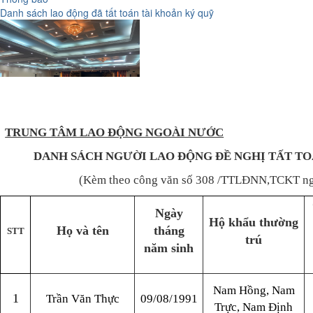
Danh sách lao động đã tất toán tài khoản ký quỹ
TRUNG TÂM LAO ĐỘNG NGOÀI NƯỚC
DANH SÁCH NGƯỜI LAO ĐỘNG ĐỀ NGHỊ TẤT TO
(Kèm theo công văn số 308 /TTLĐNN,TCKT ngà
Ngày
Hộ khẩu thường
Họ và tên
tháng
STT
trú
năm sinh
Nam Hồng, Nam
1
Trần Văn Thực
09/08/1991
Trực, Nam Định