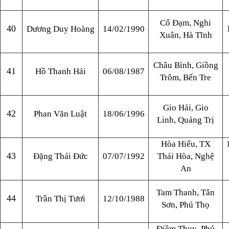
Cổ Đạm, Nghi
40
Dương Duy Hoàng
14/02/1990
Xuân, Hà Tĩnh
Châu Bình, Giồng
41
Hồ Thanh Hải
06/08/1987
Trôm, Bến Tre
Gio Hải, Gio
42
Phan Văn Luật
18/06/1996
Linh, Quảng Trị
Hòa Hiếu, TX
43
Đặng Thái Đức
07/07/1992
Thái Hòa, Nghệ
An
Tam Thanh, Tân
44
Trần Thị Tươi
12/10/1988
Sơn, Phú Thọ
Điềm Thuỵ, Phú