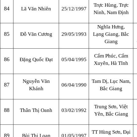
Trực Hùng, Trực
84
Lã Văn Nhiên
25/12/1997
Ninh, Nam Định
Nghĩa Hưng,
85
Đỗ Văn Cương
29/05/1993
Lạng Giang, Bắc
Giang
Cẩm Phúc, Cẩm
86
Đặng Quốc Đạt
05/04/1995
Xuyên, Hà Tĩnh
Nguyễn Văn
Tam Dị, Lục Nam,
87
06/04/1990
Khánh
Bắc Giang
Trung Sơn, Việt
88
Thân Thị Oanh
03/02/1992
Yên, Bắc Giang
TT Hùng Sơn, Đại
89
Bùi Thị Loan
01/05/1997