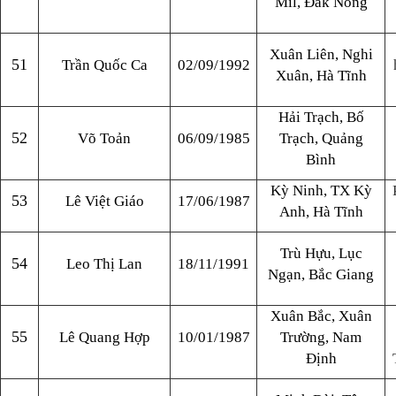
Mil, Đắk Nông
Xuân Liên, Nghi
51
Trần Quốc Ca
02/09/1992
Xuân, Hà Tĩnh
Hải Trạch, Bố
52
Võ Toản
06/09/1985
Trạch, Quảng
Bình
Kỳ Ninh, TX Kỳ
53
Lê Việt Giáo
17/06/1987
Anh, Hà Tĩnh
Trù Hựu, Lục
54
Leo Thị Lan
18/11/1991
Ngạn, Bắc Giang
Xuân Bắc, Xuân
55
Lê Quang Hợp
10/01/1987
Trường, Nam
Định