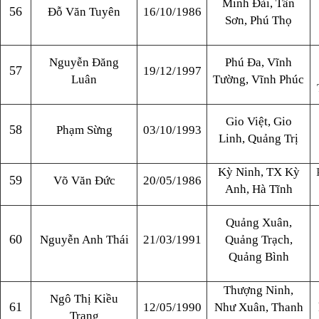
Minh Đài, Tân
56
Đỗ Văn Tuyên
16/10/1986
Sơn, Phú Thọ
Nguyễn Đăng
Phú Đa, Vĩnh
57
19/12/1997
Luân
Tường, Vĩnh Phúc
Gio Việt, Gio
58
Phạm Sừng
03/10/1993
Linh, Quảng Trị
Kỳ Ninh, TX Kỳ
59
Võ Văn Đức
20/05/1986
Anh, Hà Tĩnh
Quảng Xuân,
60
Nguyễn Anh Thái
21/03/1991
Quảng Trạch,
Quảng Bình
Thượng Ninh,
Ngô Thị Kiều
61
12/05/1990
Như Xuân, Thanh
Trang