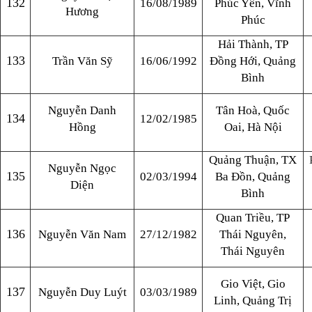
132
16/08/1989
Phúc Yên, Vĩnh
Hương
Phúc
Hải Thành, TP
133
Trần Văn Sỹ
16/06/1992
Đồng Hới, Quảng
Bình
Nguyễn Danh
Tân Hoà, Quốc
134
12/02/1985
Hồng
Oai, Hà Nội
Quảng Thuận, TX
Nguyễn Ngọc
135
02/03/1994
Ba Đồn, Quảng
Diện
Bình
Quan Triều, TP
136
Nguyễn Văn Nam
27/12/1982
Thái Nguyên,
Thái Nguyên
Gio Việt, Gio
137
Nguyễn Duy Luýt
03/03/1989
Linh, Quảng Trị