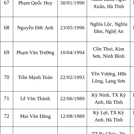
67
Phạm Quốc Huy
30/01/1990
Xuân, Hà Tĩnh
Nghĩa Lộc, Nghĩa
68
Nguyễn Đức Anh
23/05/1996
Đàn, Nghệ An
Cồn Thoi, Kim
69
Phạm Văn Trường
10/04/1994
Sơn, Ninh Bình
Yên Vượng, Hữu
70
Trần Mạnh Toản
22/02/1993
Lũng, Lạng Sơn
Kỳ Ninh, TX Kỳ
71
Lê Văn Thành
22/06/1989
Anh, Hà Tĩnh
Kỳ Lợi, TX Kỳ
72
Mai Văn Đăng
12/08/1989
Anh, Hà Tĩnh
TT Ba Chúc, Tri