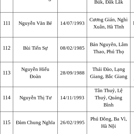
Búk, Đắk Lắk
Cương Gián, Nghi
111
Nguyễn Văn Bé
14/07/1993
Xuân, Hà Tĩnh
Bản Nguyên, Lâm
112
Bùi Tiến Sự
08/02/1985
Thao, Phú Thọ
Nguyễn Hiếu
Thái Đào, Lạng
113
28/09/1988
Đoàn
Giang, Bắc Giang
Tân Thuỷ, Lệ
114
Nguyễn Thị Tư
14/11/1993
Thuỷ, Quảng
Bình
Phú Đông, Ba Vì,
115
Đàm Chung Nghĩa
26/02/1995
Hà Nội