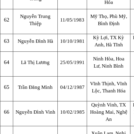
Hóa
Nguyễn Trung
Mỹ Thọ, Phù Mỹ,
62
11/05/1983
Thiệp
Bình Định
Kỳ Lợi, TX Kỳ
63
Nguyễn Đình Hà
10/10/1981
Anh, Hà Tĩnh
Ninh Hòa, Hoa
64
Lã Thị Lương
25/05/1991
Lư, Ninh Bình
Vĩnh Thịnh, Vĩnh
65
Trần Đăng Minh
04/12/1987
Lộc, Thanh Hóa
Quỳnh Vinh, TX
66
Nguyễn Đình Vinh
10/02/1985
Hoàng Mai, Nghệ
An
Xuân Lam, Nghi