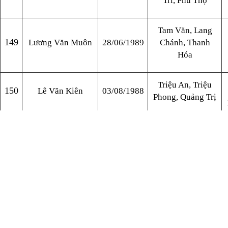
Trì, Phú Thọ
Tam Văn, Lang
149
Lương Văn Muôn
28/06/1989
Chánh, Thanh
Hóa
Triệu An, Triệu
150
Lê Văn Kiên
03/08/1988
Phong, Quảng Trị
TT Cửa Việt, Gio
151
Nguyễn Văn Diệu
15/05/1994
Linh, Quảng Trị
Tân Thuỷ, Lệ
Dương Thị Thu
152
01/10/1988
Thuỷ, Quảng
Hiền
Bình
Nam Mẫu, Ba Bể,
153
Trần Văn Thực
27/05/1997
Bắc Kạn