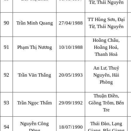
Từ, Thái Nguyên
TT Hùng Sơn, Đại
90
Trần Minh Quang
27/04/1988
Từ, Thái Nguyên
Hoằng Châu,
91
Phạm Thị Nương
10/10/1988
Hoằng Hoá,
Thanh Hoá
An Lư, Thuỷ
92
Trần Văn Thắng
20/05/1993
Nguyên, Hải
Phòng
Thuận Điền,
93
Trần Ngọc Thấm
29/09/1992
Giồng Trôm, Bến
Tre
Nguyễn Công
Thái Đào, Lạng
94
18/07/1990
Dũng
Giang, Bắc Giang