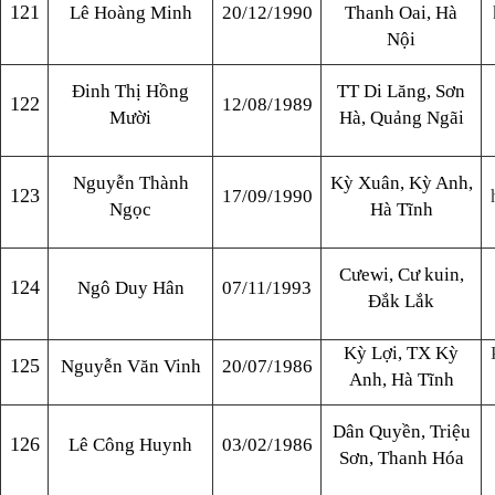
121
Lê Hoàng Minh
20/12/1990
Thanh Oai, Hà
Nội
Đinh Thị Hồng
TT Di Lăng, Sơn
122
12/08/1989
Mười
Hà, Quảng Ngãi
Nguyễn Thành
Kỳ Xuân, Kỳ Anh,
123
17/09/1990
Ngọc
Hà Tĩnh
Cưewi, Cư kuin,
124
Ngô Duy Hân
07/11/1993
Đắk Lắk
Kỳ Lợi, TX Kỳ
125
Nguyễn Văn Vinh
20/07/1986
Anh, Hà Tĩnh
Dân Quyền, Triệu
126
Lê Công Huynh
03/02/1986
Sơn, Thanh Hóa