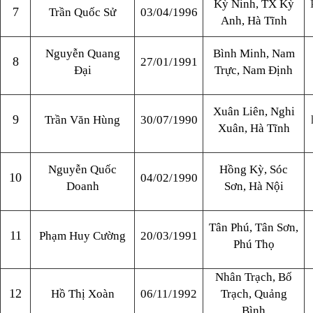
Kỳ Ninh, TX Kỳ
7
Trần Quốc Sử
03/04/1996
Anh, Hà Tĩnh
Nguyễn Quang
Bình Minh, Nam
8
27/01/1991
Đại
Trực, Nam Định
Xuân Liên, Nghi
9
Trần Văn Hùng
30/07/1990
Xuân, Hà Tĩnh
Nguyễn Quốc
Hồng Kỳ, Sóc
10
04/02/1990
Doanh
Sơn, Hà Nội
Tân Phú, Tân Sơn,
11
Phạm Huy Cường
20/03/1991
Phú Thọ
Nhân Trạch, Bố
12
Hồ Thị Xoàn
06/11/1992
Trạch, Quảng
Bình