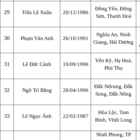
Đông Yên, Đông
29
Trần Lệ Xuân
20/12/1986
Sơn, Thanh Hoá
Nghĩa An, Ninh
30
Phạm Văn Anh
26/10/1991
Giang, Hải Dương
Yên Kỳ, Hạ Hoà,
31
Lê Đức Cảnh
10/09/1996
Phú Thọ
Đắk Ndrung, Đắk
32
Ngô Trí Bằng
28/04/1996
Song, Đắk Nông
Hòa Lộc, Tam
33
Lê Ngọc Ánh
22/02/1987
Bình, Vĩnh Long
Ninh Phong, TP