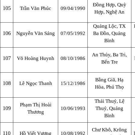
Đồng Hợp, Quỳ
105
Trần Văn Phúc
09/04/1990
Hợp, Nghệ An
Quảng Lộc, TX
106
Nguyễn Văn Sáng
07/05/1992
Ba Đồn, Quảng
Bình
An Thủy, Ba Tri,
107
Võ Hoàng Huynh
08/10/1986
Bến Tre
Bằng Giã, Hạ
108
Lê Ngọc Thanh
15/12/1986
Hòa, Phú Thọ
Thái Thuỷ, Lệ
Phạm Thị Hoài
109
10/06/1993
Thuỷ, Quảng
Thương
Bình
Chư Kbô, Krông
110
Hồ Viết Vương
10/08/1992