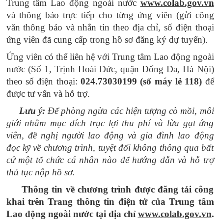
Trung tâm Lao động ngoài nước
www.colab.gov.vn
và thông báo trực tiếp cho từng ứng viên (gửi công
văn thông báo và nhắn tin theo địa chỉ, số điện thoại
ứng viên đã cung cấp trong hồ sơ đăng ký dự tuyển).
Ứng viên có thể liên hệ với Trung tâm Lao động ngoài
nước (Số 1, Trịnh Hoài Đức, quận Đống Đa, Hà Nội)
theo số điện thoại:
024.73030199 (số máy lẻ 118)
để
được tư vấn và hỗ trợ.
Lưu ý:
Để phòng ngừa các hiện tượng cò mồi, môi
giới nhằm mục đích trục lợi thu phí và lừa gạt ứng
viên, đề nghị người lao động và gia đình lao động
đọc kỹ về chương trình, tuyệt đối không thông qua bất
cứ một tổ chức cá nhân nào để hướng dẫn và hỗ trợ
thủ tục nộp hồ sơ.
Thông tin về chương trình được đăng tải công
khai trên Trang thông tin điện tử của Trung tâm
Lao động ngoài nước tại địa chỉ
www.colab.gov.vn
.