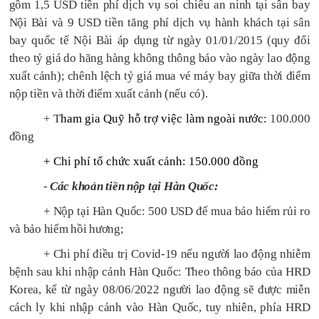
gồm
1,5 USD tiền phí dịch vụ soi chiếu an ninh tại sân bay
Nội Bài và 9 USD tiền tăng phí dịch vụ hành khách tại sân
bay quốc tế Nội Bài áp dụng từ ngày 01/01/2015 (quy đổi
theo tỷ giá do hãng hàng không thông báo vào ngày lao động
xuất cảnh); chênh lệch tỷ giá mua vé máy bay giữa thời điểm
nộp tiền và thời điểm xuất cảnh (nếu có).
+
T
ham gia Quỹ hỗ trợ việc làm ngoài nước
:
1
0
0.000
đồng
+
Chi phí tổ chức xuất cảnh:
150
.000 đồng
-
Các khoản tiền nộp tại Hàn Quốc:
+
Nộp tại Hàn Quốc
:
500 USD để mua bảo hiểm rủi ro
và bảo hiểm hồi
hương;
+ Chi phí điều trị Covid-19 nếu người lao động nhiễm
bệnh sau khi nhập cảnh Hàn Quốc: Theo thông báo của HRD
Korea, kể từ ngày 08/06/2022 người lao động sẽ được miễn
cách ly khi nhập cảnh vào Hàn Quốc, tuy nhiên, phía HRD