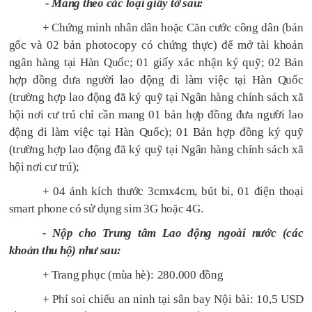
- Mang theo các loại giấy tờ sau:
+ Chứng minh nhân dân hoặc Căn cước công dân (bản
gốc và 02 bản photocopy có chứng thực) để mở tài khoản
ngân hàng tại Hàn Quốc
;
01 giấy xác nhận ký quỹ; 02 Bản
hợp đồng đưa người lao động đi làm việc tại Hàn Quốc
(trường hợp lao động đã ký quỹ tại Ngân hàng chính sách xã
hội nơi cư trú chỉ cần mang 01 bản hợp đồng đưa người lao
động đi làm việc tại Hàn Quốc)
;
01 Bản hợp đồng ký quỹ
(trường hợp lao động đã ký quỹ tại Ngân hàng chính sách xã
hội nơi cư trú);
+ 0
4
ảnh kích thước 3cmx4cm
, b
út
bi, 01 điện thoại
smart phone có sử dụng sim 3G hoặc 4G.
- Nộp cho Trung tâm Lao động ngoài nước
(các
khoản
thu hộ
) như sau:
+ Trang phục (mùa hè):
280.000 đồng
+ Phí soi chiếu an ninh tại sân bay Nội bài:
10,5 USD