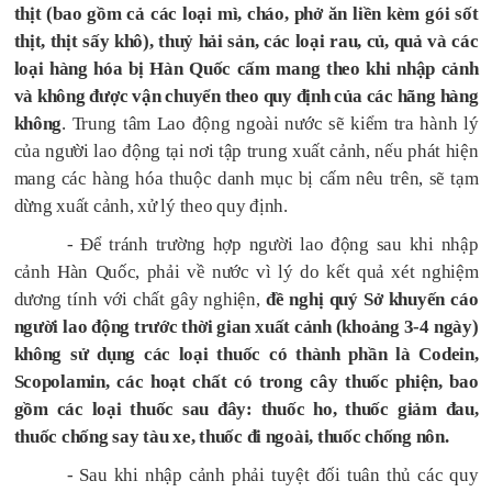
thịt (bao gồm cả các loại mì, cháo, phở ăn liền kèm gói sốt
thịt, thịt sấy khô), thuỷ hải sản, các loại rau, củ, quả và các
loại hàng hóa bị Hàn Quốc cấm mang theo khi nhập cảnh
và không được vận chuyển theo quy định của các hãng hàng
không
. Trung tâm Lao động ngoài nước sẽ kiểm tra hành lý
của người lao động tại nơi tập trung xuất cảnh, nếu phát hiện
mang các hàng hóa thuộc danh mục bị cấm nêu trên, sẽ
tạm
dừng xuất cảnh,
xử lý theo quy định.
-
Để tránh trường hợp người lao động sau khi nhập
cảnh Hàn Quốc, phải về nước vì lý do kết quả xét nghiệm
dương tính với chất gây nghiện,
đề nghị quý Sở khuyến cáo
người lao động trước thời gian xuất cảnh (khoảng 3-4 ngày)
không sử dụng các loại thuốc có thành phần là Codein,
Scopolamin, các hoạt chất có trong cây thuốc phiện, bao
gồm các loại thuốc sau đây: thuốc ho, thuốc giảm đau,
thuốc chống say tàu xe, thuốc đi ngoài, thuốc chống nôn.
- Sau khi nhập cảnh phải tuyệt đối tuân thủ các quy