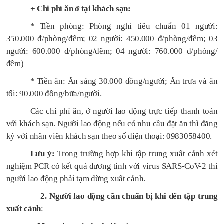
+ Chi phí ăn ở tại khách sạn:
*
Tiền phòng: Phòng nghỉ tiêu chuẩn
01 người
:
350.000
đ/phòng/đêm
; 02 người: 450.000 đ/phòng/đêm; 03
người: 600.000 đ/phòng/đêm; 04 người: 760.000 đ/phòng/
đêm)
* Tiền ăn: Ăn sáng 30.000 đồng/người; Ăn trưa và ăn
tối:
90
.000 đồng/bữa/người.
Các chi phí ăn, ở người lao động trực tiếp thanh toán
với khách sạn. Người lao động nếu có nhu cầu đặt ăn thì đăng
ký với nhân viên khách sạn theo số điện thoại
: 0983058400
.
Lưu ý:
Trong trường hợp khi tập trung xuất cảnh xét
nghiệm PCR có kết quả dương tính với virus SARS-CoV-2 thì
người lao động phải tạm dừng xuất cảnh.
2. Người lao động cần chuẩn bị khi đến tập trung
xu
ấ
t cảnh
: