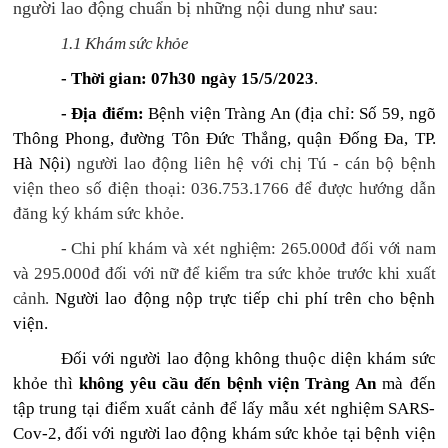
người lao động
chuẩn bị những nội dung
như sau:
1.1 Khám sức khỏe
- Thời gian:
07
h30
ngày 15/5/2023
.
- Địa điểm:
Bệnh viện Tràng An (địa chỉ: Số 59, ngõ
Thông Phong, đường Tôn Đức Thắng, quận Đống Đa, TP.
Hà Nội)
người lao động liên hệ với chị
Tú
- cán bộ bệnh
viện theo số điện thoại:
036.753.1766
để được hướng dẫn
đăng ký khám sức khỏe.
-
Chi phí khám và xét nghiệm
: 265.000đ đối với nam
và 295.000đ đối với nữ để kiểm tra sức khỏe trước khi xuất
cảnh.
Người lao động nộp trực tiếp chi phí trên cho bệnh
viện.
Đối với người lao động không thuộc diện khám sức
khỏe thì
không yêu cầu đến bệnh viện Tràng An
mà đến
tập trung tại điểm xuất cảnh để lấy mẫu xét nghiệm SARS-
Cov-2, đối với người lao động khám sức khỏe tại bệnh viện