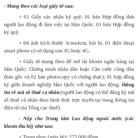
- Mang theo các loại giấy tờ sau:
+ 01 Giấy xác nhận ký quỹ; 01 bản Hợp đồng đưa
người lao động đi làm việc tại Hàn Quốc; 01 bản Hợp đồng
ký quỹ.
+ 04 ảnh kích thước 3cmx4cm, bút bi, 01 điện thoại
smart phone có sử dụng sim 3G hoặc 4G.
+ Giấy tờ mang theo để mở tài khoản ngân hàng tại
Hàn Quốc: Chứng minh nhân dân hoặc Căn cước công dân
(bản gốc và 02 bản photocopy có chứng thực); 01 hợp đồng
ký giữa doanh nghiệp Hàn Quốc với người lao động;
thông
tin về mã số thuế cá nhân
(người lao động có thể đăng ký mã
số thuế cá nhân theo hình thức trực tuyến tại trang thông tin
điện tử của Tổng cục thuế).
- Nộp cho Trung tâm Lao động ngoài nước (các
khoản thu hộ) như sau:
+ Trang phục (mùa hè): 275.000 đồng