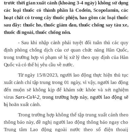
trước thời gian xuất cảnh (khoảng 3-4 ngày) không sử dụng
các loại thuốc có thành phần là Codein, Scopolamin, các
hoạt chất có trong cây thuốc phiện, bao gồm các loại thuốc
sau đây: thuốc ho, thuốc giảm đau, thuốc chống say tàu xe,
thuốc đi ngoài, thuốc chống nôn.
- Sau khi nhập cảnh phải tuyệt đối tuân thủ các quy
định phòng chống dịch của cơ quan chức năng Hàn Quốc,
trong trường hợp vi phạm sẽ bị xử lý theo quy định của Hàn
Quốc và có thể bị yêu cầu về nước.
Từ ngày 15/8/2023, người lao động thực hiện thủ tục
xuất cảnh chỉ tập trung trong 01 ngày, vì vậy, người lao động
đến muộn sẽ không kịp để khám sức khỏe và xét nghiệm
virus
Sars-CoV-2,
trong trường hợp này, người lao động sẽ
bị
hoãn xuất cảnh.
Trong trường hợp không thể tập trung xuất cảnh theo
thông báo này, đề nghị người lao động thông báo ngay cho
Trung tâm Lao động ngoài nước theo số điện thoaij