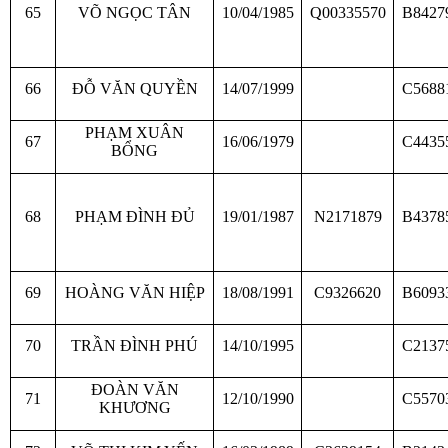
65
VÕ NGỌC TÂN
10/04/1985
Q00335570
B8427
66
ĐỖ VĂN QUYỀN
14/07/1999
C5688
PHẠM XUÂN
67
16/06/1979
C4435
BỔNG
68
PHẠM ĐÌNH ĐỦ
19/01/1987
N2171879
B4378
69
HOÀNG VĂN HIỆP
18/08/1991
C9326620
B6093
70
TRẦN ĐÌNH PHÚ
14/10/1995
C2137
ĐOÀN VĂN
71
12/10/1990
C5570
KHƯƠNG