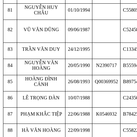
NGUYỄN HUY
81
01/10/1994
C5580
CHÂU
82
VŨ VĂN DŨNG
09/06/1987
C5245
83
TRẦN VĂN DUY
24/12/1995
C1334
NGUYỄN VĂN
84
20/05/1990
N2390717
B5559
HOÀNG
HOÀNG ĐÌNH
85
26/08/1993
Q00369952
B8975
CẢNH
86
LÊ TRỌNG ĐÀN
10/07/1988
C2435
87
PHẠM KHẮC TIỆP
22/06/1988
K0546932
B7842
88
HÀ VĂN HOÀNG
22/09/1998
C5582