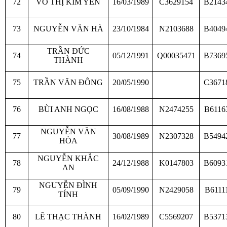
72
VÕ THỊ KIM YẾN
16/03/1989
C3629154
B2143
73
NGUYỄN VĂN HÀ
23/10/1984
N2103688
B4049
TRẦN ĐỨC
74
05/12/1991
Q00035471
B7369
THÀNH
75
TRẦN VĂN ĐÔNG
20/05/1990
C3671
76
BÙI ANH NGỌC
16/08/1988
N2474255
B6116
NGUYỄN VĂN
77
30/08/1989
N2307328
B5494
HÒA
NGUYỄN KHẮC
78
24/12/1988
K0147803
B6093
AN
NGUYỄN ĐÌNH
79
05/09/1990
N2429058
B6111
TÍNH
80
LÊ THẠC THÀNH
16/02/1989
C5569207
B5371