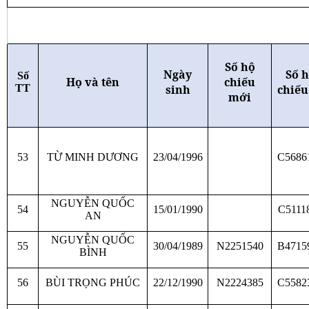
Số hộ
Ngày
Số 
Số
Họ và tên
chiếu
TT
sinh
chiếu
mới
53
TỪ MINH DƯƠNG
23/04/1996
C5686
NGUYỄN QUỐC
54
15/01/1990
C5111
AN
NGUYỄN QUỐC
55
30/04/1989
N2251540
B4715
BÌNH
56
BÙI TRỌNG PHÚC
22/12/1990
N2224385
C5582