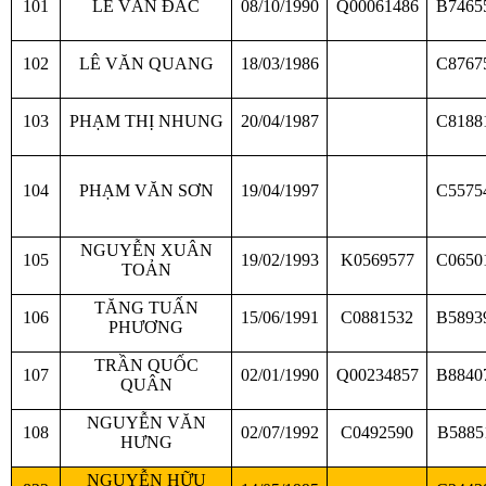
101
LÊ VĂN ĐẮC
08/10/1990
Q00061486
B7465
102
LÊ VĂN QUANG
18/03/1986
C8767
103
PHẠM THỊ NHUNG
20/04/1987
C8188
104
PHẠM VĂN SƠN
19/04/1997
C5575
NGUYỄN XUÂN
105
19/02/1993
K0569577
C0650
TOẢN
TĂNG TUẤN
106
15/06/1991
C0881532
B5893
PHƯƠNG
TRẦN QUỐC
107
02/01/1990
Q00234857
B8840
QUÂN
NGUYỄN VĂN
108
02/07/1992
C0492590
B5885
HƯNG
NGUYỄN HỮU