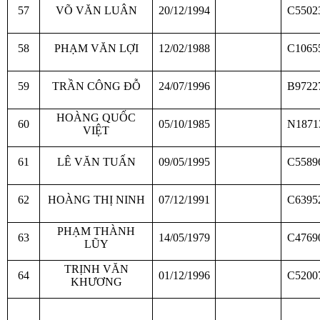
57
VÕ VĂN LUÂN
20/12/1994
C5502
58
PHẠM VĂN LỢI
12/02/1988
C1065
59
TRẦN CÔNG ĐỖ
24/07/1996
B9722
HOÀNG QUỐC
60
05/10/1985
N1871
VIỆT
61
LÊ VĂN TUẤN
09/05/1995
C5589
62
HOÀNG THỊ NINH
07/12/1991
C6395
PHẠM THÀNH
63
14/05/1979
C4769
LŨY
TRỊNH VĂN
64
01/12/1996
C5200
KHƯƠNG