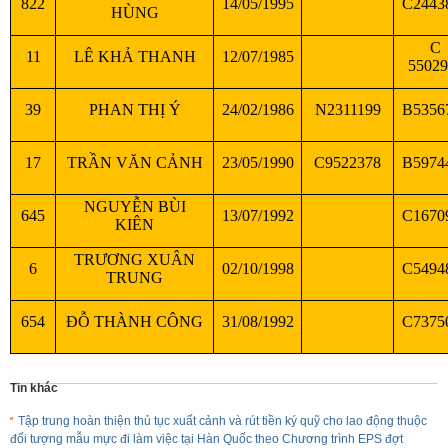
822
14/05/1995
C2443
HÙNG
C
11
LÊ KHẢ THANH
12/07/1985
55029
39
PHAN THỊ Ý
24/02/1986
N2311199
B5356
17
TRẦN VĂN CẢNH
23/05/1990
C9522378
B5974
NGUYỄN BÙI
645
13/07/1992
C1670
KIÊN
TRƯƠNG XUÂN
6
02/10/1998
C5494
TRUNG
654
ĐỖ THÀNH CÔNG
31/08/1992
C7375
Tin khác
Tập trung hoàn thiện thủ tục xuất cảnh và rút tiền ký quỹ cho lao động thuộc
đối tượng mẫu mực đi làm việc tại Hàn Quốc theo Chương trình EPS đợt