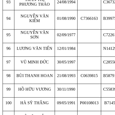
93
24/08/1994
C3673
PHƯƠNG THẢO
NGUYỄN VĂN
94
01/08/1990
C7366163
B3997
KIỂM
NGUYỄN VĂN
95
02/09/1977
C7226
SƠN
96
LƯƠNG VĂN TIẾN
12/01/1984
N1412
97
VŨ MINH ĐỨC
30/05/1997
C2855
98
BÙI THANH HOAN
21/08/1993
C0639815
B5879
99
HỒ HỮU VƯƠNG
30/11/1990
C5583
100
HÀ SỸ THẮNG
09/05/1991
P00108013
B714