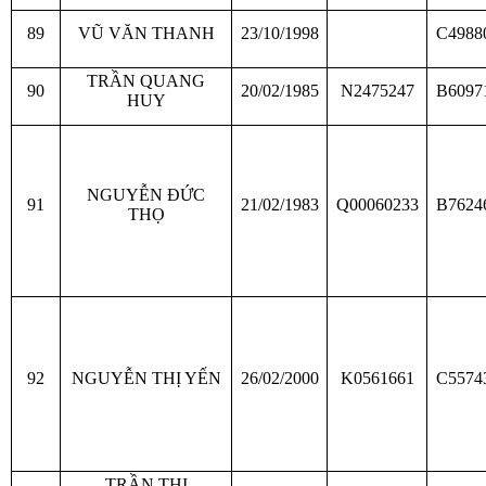
89
VŨ VĂN THANH
23/10/1998
C4988
TRẦN QUANG
90
20/02/1985
N2475247
B6097
HUY
NGUYỄN ĐỨC
91
21/02/1983
Q00060233
B7624
THỌ
92
NGUYỄN THỊ YẾN
26/02/2000
K0561661
C5574
TRẦN THỊ