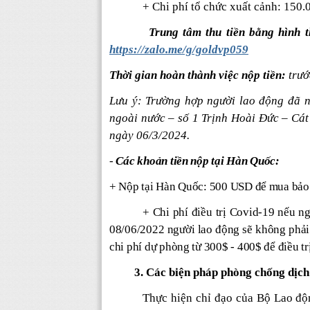
+ Chi phí tổ chức xuất cảnh: 150
Trung tâm thu tiền bằng hình th
https://zalo.me/g/goldvp059
Thời gian hoàn thành việc nộp tiền:
trướ
Lưu ý: Trường hợp người lao động đã n
ngoài nước – số 1 Trịnh Hoài Đức – Cát 
ngày 06/3/2024.
-
Các khoản tiền nộp tại Hàn Quốc:
+ Nộp tại Hàn Quốc:
500 USD để mua bảo 
+ Chi phí điều trị Covid-19 nếu 
08/06/2022 người lao động sẽ không phải
chi phí dự phòng từ 300$ - 400$ để điều t
3. Các biện pháp phòng chống dịch 
Thực hiện chỉ đạo của Bộ Lao độ