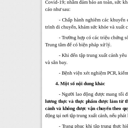
Covid-19; nhằm đảm bảo an toàn, sức kh
cáo như sau:
- Chấp hành nghiêm các khuyến c
trình di chuyển, khám sức khỏe và xuất 
- Trường hợp
có các triệu chứng s
Trung tâm để có biện pháp xử lý.
- Khi đến tập trung xuất cảnh yêu
và sân bay.
- Bệnh viện xét nghiệm PCR, kiểm 
4. Một số nội dung khác
-
Người lao động được mang tối đa
lương thực và thực phẩm được làm từ thị
cảnh và không được vận chuyển theo qu
động tại nơi tập trung xuất cảnh, nếu phá
- Trang phục khi tập trung thực h