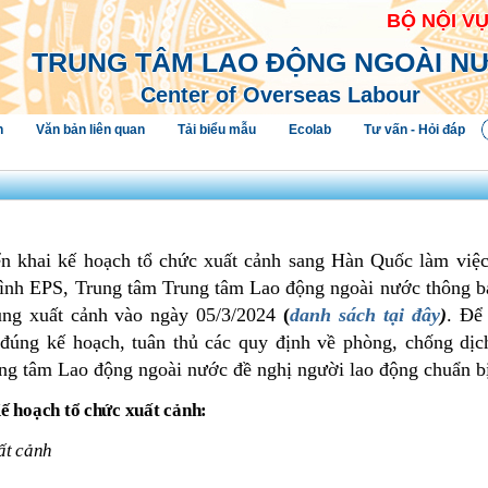
BỘ NỘI V
TRUNG TÂM LAO ĐỘNG NGOÀI N
Center of Overseas Labour
h
Văn bản liên quan
Tải biểu mẫu
Ecolab
Tư vấn - Hỏi đáp
ển khai kế hoạch tổ chức xuất cảnh sang Hàn Quốc làm việc
ình EPS, Trung tâm Trung tâm Lao động ngoài nước thông b
rung xuất cảnh vào ngày
05/3/2024
(
danh sách tại đây
)
. Để
 đúng kế hoạch, tuân thủ các quy định về phòng, chống d
ng tâm Lao động ngoài nước đề nghị người lao động
chuẩn b
Kế hoạch tổ chức xuất cảnh:
ất cảnh