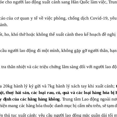
ỏe cho người lao động xuất cảnh sang Hàn Quốc làm việc, Tru
áo của cơ quan y tế về việc phòng, chống dịch Covid-19, yêu 
cảnh.
ốt, ho, khó thở hoặc không thể xuất cảnh theo kế hoạch đề ngh
 cầu người lao động đi một mình, không gặp gỡ người thân, bạn 
tra thân nhiệt và các triệu chứng lâm sàng đối với người lao độ
 20kg hành lý ký gửi và 7kg hành lý xách tay khi xuất cảnh;
t, thuỷ hải sản, các loại rau, củ, quả và các loại hàng hóa 
y định của các hãng hàng không
. Trung tâm Lao động ngoài nướ
t hiện mang các hàng hóa thuộc danh mục bị cấm nêu trên, sẽ tạm d
iện thủ tục xuất cảnh: yêu cầu người lao động mặc quần dài tối 