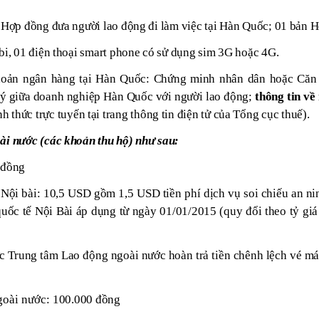
 Hợp đồng đưa người lao động đi làm việc tại Hàn Quốc; 01 bản 
i, 01 điện thoại smart phone có sử dụng sim 3G hoặc 4G.
hoản ngân hàng tại Hàn Quốc: Chứng minh nhân dân hoặc Căn
ký giữa doanh nghiệp Hàn Quốc với người lao động;
thông tin về
h thức trực tuyến tại trang thông tin điện tử của Tổng cục thuế).
ài nước (các khoản thu hộ) như sau:
 đồng
y Nội bài: 10,5 USD gồm 1,5 USD tiền phí dịch vụ soi chiếu an ni
 quốc tế Nội Bài áp dụng từ ngày 01/01/2015 (quy đổi theo tỷ g
 Trung tâm Lao động ngoài nước hoàn trả tiền chênh lệch vé máy
goài nước:
100.000 đồng