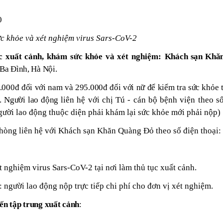
0
ức khỏe và xét nghiệm
virus Sars-CoV-2
ục xuất cảnh, khám sức khỏe và xét nghiệm:
Khách sạn
Khăn
Ba Đình, Hà Nội
.
.000đ đối với nam và 295.000đ đối với nữ để kiểm tra sức khỏe 
n.
Người lao động
liên hệ với chị Tú - cán bộ bệnh viện theo s
ười lao động thuộc diện phải khám lại sức khỏe mới phải nộp)
phòng liên hệ với Khách sạn Khăn Quàng Đỏ theo số điện thoại:
t nghiệm virus Sars-CoV-2 tại nơi làm thủ tục xuất cảnh.
: người lao động nộp trực tiếp chi phí cho đơn vị xét nghiệm.
n tập trung xuất cảnh
: