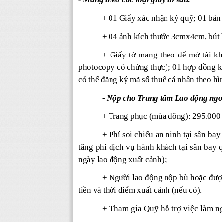
+ 01 Giấy xác nhận ký quỹ; 01 bản
+ 04 ảnh kích thước 3cmx4cm, bút b
+ Giấy tờ mang theo để mở tài k
photocopy có chứng thực); 01 hợp đồng 
có thể đăng ký mã số thuế cá nhân theo hìn
- Nộp cho Trung tâm Lao động ngo
+ Trang phục (mùa đông): 295.000
+ Phí soi chiếu an ninh tại sân ba
tăng phí dịch vụ hành khách tại sân bay
ngày lao động xuất cảnh);
+ Người lao động nộp bù hoặc được
tiền và thời điểm xuất cảnh (nếu có).
+ T
ham gia Quỹ hỗ trợ việc làm n