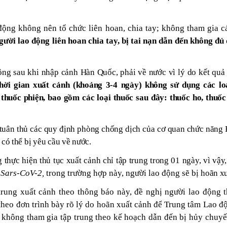
động không nên tổ chức liên hoan, chia tay; không tham gia c
ười lao động liên hoan chia tay, bị tai nạn dẫn đến không đủ 
ộng sau khi nhập cảnh Hàn Quốc, phải về nước vì lý do kết quả
thời gian xuất cảnh (khoảng 3-4 ngày) không sử dụng các lo
thuốc phiện, bao gồm các loại thuốc sau đây: thuốc ho, thuốc
i tuân thủ các quy định phòng chống dịch của cơ quan chức năng
 có thể bị yêu cầu về nước.
 thực hiện thủ tục xuất cảnh chỉ tập trung trong 01 ngày, vì vậ
s
Sars-CoV-2,
trong trường hợp này, người lao động sẽ bị
hoãn xu
trung xuất cảnh theo thông báo này, đề nghị người lao động
heo đơn trình bày rõ lý do hoãn xuất cảnh để Trung tâm Lao đ
không tham gia tập trung theo kế hoạch dẫn đến bị hủy chuyến