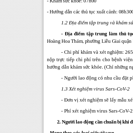
- Khám sức khỏe: 07h00
- Hướng dẫn các thủ tục xuất cảnh: 08h30
1.2 Địa điểm tập trung và khám s
- Địa điểm tập trung làm thủ t
Hoàng Hoa Thám, phường Liễu Giai quận 
-
Chi phí khám và xét nghiệm
: 265
nộp trực tiếp chi phí trên cho bệnh việ
hướng dẫn khám sức khỏe.
(Chỉ những ng
- Người lao động có nhu cầu đặt 
1.3 Xét nghiệm virus Sars-CoV-2
- Đơn vị xét nghiệm sẽ lấy mẫu xé
- Phí xét nghiệm virus Sars-CoV-2
2. Người lao động cần chuẩn bị khi đế
- Mang theo các loại giấy tờ sau: