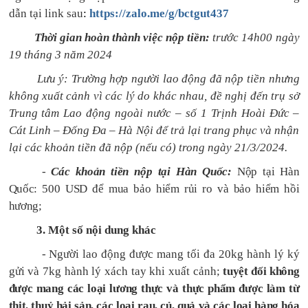
dẫn tại link sau
:
https://zalo.me/g/bctgut437
Thời gian hoàn thành việc nộp tiền:
trước 14h00 ngày
19 tháng 3 năm 2024
Lưu ý: Trường hợp người lao động đã nộp tiền nhưng
không xuất cảnh vì các lý do khác nhau, đề nghị đến trụ sở
Trung tâm Lao động ngoài nước – số 1 Trịnh Hoài Đức –
Cát Linh – Đống Đa – Hà Nội để trả lại trang phục và nhận
lại các khoản tiền đã nộp (nếu có) trong ngày 21/3/2024.
-
Các khoản tiền nộp tại Hàn Quốc:
Nộp tại Hàn
Quốc:
500 USD để mua bảo hiểm rủi ro và bảo hiểm hồi
hương;
3. Một số nội dung khác
-
Người lao động được mang tối đa 20kg hành lý ký
gửi và 7kg hành lý xách tay khi xuất cảnh;
tuyệt đối không
được mang các loại lương thực và thực phẩm được làm từ
thịt, thuỷ hải sản, các loại rau, củ, quả và các loại hàng hóa