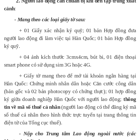
2. Người lao động cần chuẩn bị khi đến tập trung xuất
cảnh
:
- Mang theo các loại giấy tờ sau:
+ 01 Giấy xác nhận ký quỹ; 01 bản Hợp đồng đưa
người lao động đi làm việc tại Hàn Quốc; 01 bản Hợp đồng
ký quỹ.
+ 04 ảnh kích thước 3cmx4cm, bút bi, 01 điện thoại
smart phone có sử dụng sim 3G hoặc 4G.
+ Giấy tờ mang theo để mở tài khoản ngân hàng tại
Hàn Quốc: Chứng minh nhân dân hoặc Căn cước công dân
(bản gốc và 02 bản photocopy có chứng thực); 01 hợp đồng
ký giữa doanh nghiệp Hàn Quốc với người lao động;
thông
tin về mã số thuế cá nhân
(người lao động có thể đăng ký mã
số thuế cá nhân theo hình thức trực tuyến tại trang thông tin
điện tử của Tổng cục thuế).
- Nộp cho Trung tâm Lao động ngoài nước (các