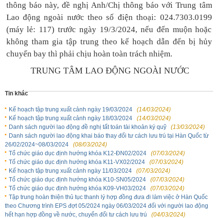
thông báo này, đề nghị Anh/Chị
thông báo
với Trung tâm
Lao động ngoài nước theo số điện thoại: 024.7303.0199
(máy lẻ: 117) trước ngày 19/3/2024, nếu đến muộn hoặc
không tham gia tập trung theo kế hoạch dẫn đến bị hủy
chuyến bay thì phải chịu hoàn toàn trách nhiệm.
TRUNG TÂM LAO ĐỘNG NGOÀI NƯỚC
Tin khác
Kế hoạch tập trung xuất cảnh ngày 19/03/2024
(14/03/2024)
Kế hoạch tập trung xuất cảnh ngày 18/03/2024
(14/03/2024)
Danh sách người lao động đề nghị tất toán tài khoản ký quỹ
(13/03/2024)
Danh sách người lao động khai báo thay đổi tư cách lưu trú tại Hàn Quốc từ
26/02/2024~08/03/2024
(08/03/2024)
Tổ chức giáo dục định hướng khóa K12-ĐN02/2024
(07/03/2024)
Tổ chức giáo dục định hướng khóa K11-VX02/2024
(07/03/2024)
Kế hoạch tập trung xuất cảnh ngày 11/03/2024
(07/03/2024)
Tổ chức giáo dục định hướng khóa K10-SN05/2024
(07/03/2024)
Tổ chức giáo dục định hướng khóa K09-VH03/2024
(07/03/2024)
Tập trung hoàn thiện thủ tục thanh lý hợp đồng đưa đi làm việc ở Hàn Quốc
theo Chương trình EPS đợt 05/2024 ngày 06/03/2024 đối với người lao động
hết hạn hợp đồng về nước, chuyển đổi tư cách lưu trú
(04/03/2024)