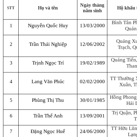
Ngày tháng
Họ và tên
Hộ khẩu 
STT
năm sinh
Bình Tân Ph
Nguyễn Quốc Huy
13/03/2000
1
Quản
Quảng Xu
Trần Thái Nghiệp
12/06/2002
2
Trạch, Q
Quảng Tiến,
Trịnh Ngọc Trí
19/02/1989
3
Than
TT Thường 
Lang Văn Phúc
02/02/2000
4
Xuân, T
Hồng Phong,
Phùng Thị Thu
30/01/1985
5
Hải 
Trị Quận, P
Trần Thế Anh
13/09/2001
6
T
TT Hữu Lũn
Đặng Ngọc Huế
24/06/2000
7
Lạn