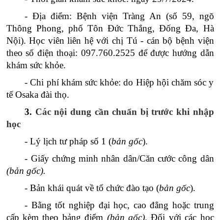
- Địa điểm: Bệnh viện Tràng An (số 59, ngõ
Thông Phong, phố Tôn Đức Thắng, Đống Đa, Hà
Nội). Học viên liên hệ với chị Tú - cán bộ bệnh viện
theo số điện thoại: 097.760.2525 để được hướng dẫn
khám sức khỏe.
- Chi phí khám sức khỏe: do Hiệp hội chăm sóc y
tế Osaka đài thọ.
3.
Các nội dung cần chuẩn bị trước khi nhập
học
- Lý lịch tư pháp số 1 (
bản gốc
).
- Giấy chứng minh nhân dân/Căn cước công dân
(bản gốc).
- Bản khái quát về tổ chức đào tạo (
bản gốc
).
- Bằng tốt nghiệp đại học, cao đẳng hoặc trung
cấp kèm theo bảng điểm
(bản gốc)
. Đối với các học