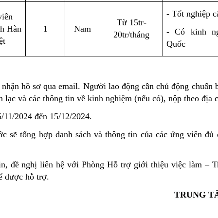
- Tốt nghiệp c
viên
Từ 15tr-
ch Hàn
1
Nam
- Có kinh n
20tr/tháng
ệt
Quốc
ận hồ sơ qua email.
Người lao động cần chủ động chuẩn b
iên lạc và các thông tin về kinh nghiệm
(nếu có)
, nộp theo địa 
5/11/2024 đến 15/12/2024.
ổng hợp danh sách và thông tin của các ứng viên đủ điề
 nghị liên hệ với Phòng Hỗ trợ giới thiệu việc làm – T
ể được hỗ trợ.
TRUNG T