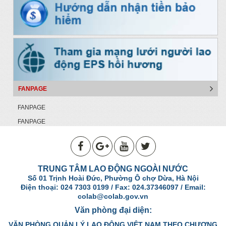
FANPAGE
FANPAGE
FANPAGE
TRUNG TÂM LAO ĐỘNG NGOÀI NƯỚC
Số 01 Trịnh Hoài Đức, Phường Ô chợ Dừa, Hà Nội
Điện thoại: 024 7303 0199 / Fax: 024.37346097 / Email:
colab@colab.gov.vn
Văn phòng đại diện:
VĂN PHÒNG QUẢN LÝ LAO ĐỘNG VIỆT NAM THEO CHƯƠNG