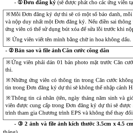
-
①
Đơn đăng ký
(sẽ được phát cho các ứng viên tạ
※
Mỗi
Đ
ơn đăng ký dự thi sẽ có một số báo danh, mỗi
và nộp duy nhất một
Đ
ơn đăng ký. Nếu điền sai thông 
ứng viên có thể sử dụng bút xóa để sửa lỗi trước khi nộ
※
Ứng viên
viết tên mình bằng chữ in hoa không dấu.
-
②
Bản sao và file ảnh
C
ăn cước công dân
※
Ứng viên phải dán
01 bản photo
mặt trước Căn cướ
thi.
※
Những ứng viên có thông tin trong
Căn cước
không
tin trong
Đ
ơn đăng ký dự thi sẽ không thể nhập cảnh 
※
Thông tin cá nhân (tên, ngày tháng năm sinh và giớ
viên được cung cấp trong
Đ
ơn đăng ký dự thi sẽ được 
trình tham gia Chương trình EPS và không thể thay đổi
-
③
2 ảnh
và file ảnh
kích thước
3.5
cm
x
4.5
c
tháng)