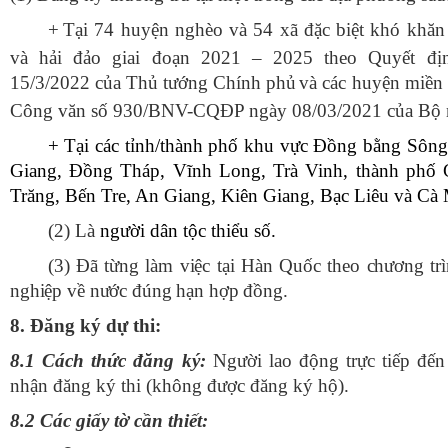
+
Tại 74 huyện nghèo và 54 xã đặc biệt khó khăn
và hải đảo giai đoạn 2021 – 2025 theo Quyết đ
15/3/2022 của Thủ tướng Chính phủ
và các huyện miền 
Công văn số 930/BNV-CQĐP ngày 08/03/2021 của Bộ n
+ Tại các tỉnh/thành phố khu vực Đồng bằng Sôn
Giang, Đồng Tháp, Vĩnh Long, Trà Vinh, thành phố 
Trăng, Bến Tre, An Giang, Kiên Giang, Bạc Liêu và Cà
(2) Là
người dân tộc thiểu số.
(3) Đ
ã từng làm việc tại Hàn Quốc theo chương t
nghiệp về nước đúng hạn hợp đồng
.
8
.
Đ
ăng ký dự thi:
8.1
Cách thức đăng ký:
Người lao động trực tiếp đến 
nhận đăng ký thi (không được đăng ký hộ).
8.2
Các giấy tờ cần thiết
: