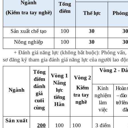
Ngành
Tổng
điểm
(Kiểm tra tay nghề)
Thể lực
Phỏng
Sản xuất chế tạo
100
30
3
Nông nghiệp
100
30
3
+ Đánh giá năng lực (không bắt buộc): Phỏng vấn, 
sơ đăng ký tham gia đánh giá năng lực của người lao độ
Vòng 2 - Đá
Tổng
Vòng 1
Vòng 2
điểm
Năng
đánh
Kiểm
Kinh
Hoàn t
Ngành
lực
giá
tra tay
nghiệm
– đào 
tiếng
cuối
nghề
làm
trở lê
Hàn
cùng
việc
đẳ
Sản xuất
200
100
100
3 điểm