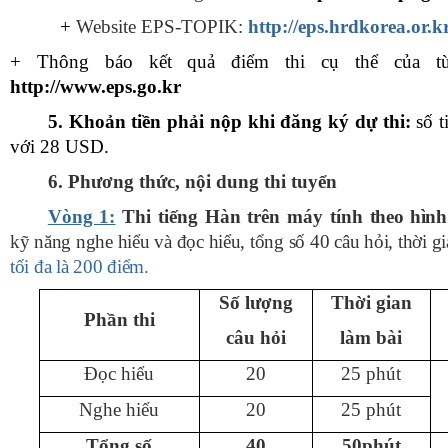
+
Website EPS-TOPIK:
http://eps.hrdkorea.or.k
+ Thông báo kết quả điểm thi cụ thể của 
http://
www.eps.go.kr
5.
Khoản tiền phải nộp khi đăng ký dự thi
:
số 
với 2
8
USD.
6.
Phương thức
, nội dung
thi tuyển
Vòng 1:
Thi tiếng Hàn trên máy tính
theo hình
kỹ năng nghe hiểu và đọc hiểu, tổng số 40 câu hỏi, thời g
tối đa là 200 điểm.
Số lượng
Thời gian
Phần thi
câu hỏi
làm bài
Đọc hiểu
20
25
phút
Nghe hiểu
2
0
25
phút
Tổng số
4
0
50
p
h
út