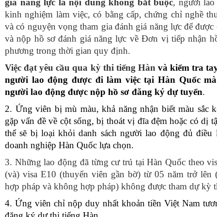
giá năng lực là nội dung không bắt buộc
, người lao
kinh nghiệm làm việc, có bằng cấp, chứng chỉ nghề th
và có nguyện vọng tham gia đánh giá năng lực
để được
và nộp hồ sơ đánh giá năng lực về
Đơn vị tiếp nhận hồ
phương
trong thời gian quy định.
Việc đạt yêu cầu qua kỳ thi tiếng Hàn
và kiểm tra ta
người lao động được đi làm việc tại Hàn Quốc mà 
người lao động được nộp hồ sơ đăng ký dự tuyển
.
2.
Ứng viên bị mù màu, khả năng nhận biết màu sắc k
gặp vấn đề về cột sống, bị thoát vị đĩa đệm hoặc có dị tậ
thể sẽ bị loại khỏi danh sách người lao động đủ điều 
doanh nghiệp Hàn Quốc lựa chọn.
3.
Những lao động đã từng cư trú tại Hàn Quốc theo vi
(và) visa E10 (thuyển viên gần bờ) từ 05 năm trở lên 
hợp pháp và không hợp pháp) không được tham dự kỳ t
4.
Ứ
ng viên chỉ nộp duy nhất khoản tiền Việt Nam t
đăng ký dự thi tiếng Hàn.