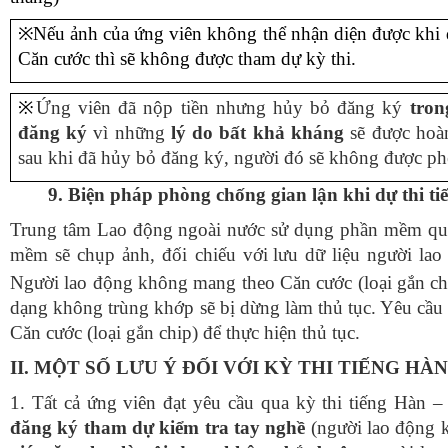
※
Nếu ảnh của ứng viên không thể nhận diện được khi đ
C
ăn cước thì sẽ không được tham dự kỳ thi.
※
Ứng viên đã nộp tiền nhưng hủy bỏ đăng ký
tron
đăng ký
vì những
lý do bất khả kháng
sẽ được hoàn
sau khi đã hủy bỏ đăng ký, người đó sẽ không được phé
9
. Biện pháp phòng chống gian lận khi dự thi t
Trung tâm Lao động ngoài nước sử dụng phần mềm
qu
mềm sẽ chụp ảnh,
đối chiếu với
lưu dữ liệu người lao
Người lao động không
mang theo Căn cước (loại gắn ch
dạng
không
trùng khớp sẽ bị dừng làm thủ tục.
Yêu cầu 
Căn cước (loại gắn chip) để thực hiện thủ tục.
I
I
. MỘT SỐ LƯU Ý ĐỐI VỚI KỲ THI TIẾNG HÀN
1.
Tất cả ứng viên đạt yêu cầu qua kỳ thi tiếng Hàn
đăng ký tham dự kiểm tra tay nghề
(người lao động 