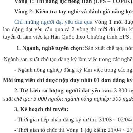
Vòng 1: Thi năng lực tiếng Hàn (EPS – TOPIK)
Vòng 2: Kiểm tra tay nghề và đánh giá năng lực
Chỉ những người đạt yêu cầu qua
Vòng 1 mới đượ
lao động đạt yêu cầu qua cả 2 vòng thi mới
đủ điều k
tuyển đi làm việc tại Hàn Quốc theo Chương trình EPS
.
1. Ngành
,
nghề
tuyển chọn
:
Sản
xuất chế tạo, nô
-
Ngành sản xuất chế tạo đăng ký làm việc trong các nghề
-
Ngành nông nghiệp
đăng ký làm việc trong các ng
Mỗi ứng viên chỉ được nộp duy nhất 01 đơn đăng ký 
2
. Dự kiến số lượng người đạt yêu cầu:
3.300 
xuất chế tạo: 3.000 người; ngành nông nghiệp: 300 ngườ
3. Kế hoạch thi tuyển:
- Thời gian tiếp nhận đăng ký dự thi: 31/03 ~ 02/04
- Thời gian tổ chức thi Vòng 1 (dự kiến): 21/04 ~ 2