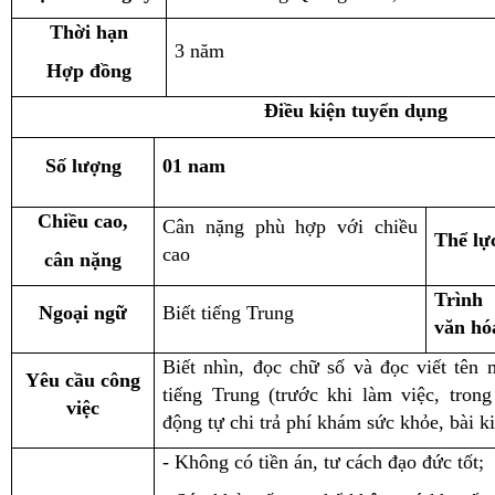
Thời hạn
3 năm
Hợp đồng
Điều kiện tuyển dụng
Số lượng
0
1
n
am
Chiều cao,
Cân nặng phù hợp với chiều
Thể lự
cao
cân nặng
Trình
Ngoại ngữ
Biết tiếng Trung
văn hó
Biết nhìn, đọc chữ số và đọc viết tên 
Yêu cầu công
tiếng Trung (trước khi làm việc, tron
việc
động tự chi trả phí khám sức khỏe, bài ki
- Không có tiền án, tư cách đạo đức tốt;