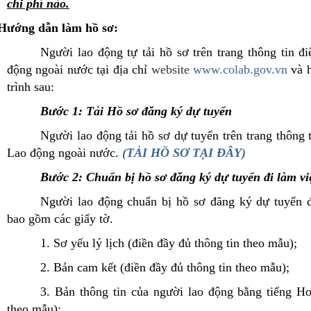
chi phí nào.
 Hướng dẫn làm hồ sơ:
Người lao động tự tải hồ sơ trên trang thông tin đ
động ngoài nước tại địa chỉ
website
www.colab.gov.vn
và h
trình sau:
Bước 1: Tải Hồ sơ đăng ký dự tuyển
Người lao động tải hồ sơ dự tuyển trên trang thông 
Lao động ngoài nước.
(TẢI HỒ SƠ TẠI ĐÂY)
Bước 2: Chuẩn bị hồ sơ đăng ký dự tuyển đi làm vi
Người lao động chuẩn bị hồ sơ đăng ký dự tuyển đ
bao gồm các giấy tờ.
1. Sơ yếu lý lịch (điền đầy đủ thông tin theo mẫu);
2. Bản cam kết (điền đầy đủ thông tin theo mẫu);
3. Bản thông tin của người lao động bằng tiếng Ho
theo mẫu);