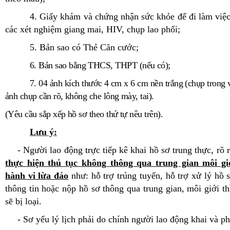
4. Giấy khám và chứng nhận sức khỏe để đi làm việc
các xét nghiệm giang mai, HIV, chụp lao phổi;
5. Bản sao có Thẻ Căn cước;
6. Bản sao bằng THCS, THPT (nếu có);
7. 04 ảnh kích thước 4 cm x 6 cm nền trắng (chụp trong 
ảnh chụp cần rõ, không che lông mày, tai).
(Yêu cầu sắp xếp hồ sơ theo thứ tự nêu trên).
Lưu ý:
-
Người lao động trực tiếp kê khai hồ sơ trung thực, rõ 
thực hiện thủ tục không thông qua trung gian môi giớ
hành vi lừa đảo
như: hỗ trợ trúng tuyển, hỗ trợ xử lý hồ 
thông tin hoặc nộp hồ sơ thông qua trung gian, môi giới t
sẽ bị loại.
- Sơ yếu lý lịch phải do chính người lao động khai và p