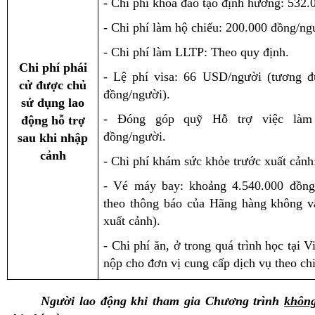
- Chi phí khóa đào tạo định hướng: 532.
- Chi phí làm hộ chiếu: 200.000 đồng/ng
- Chi phí làm LLTP: Theo quy định.
Chi phí phái
- Lệ phí visa: 66 USD/người (tương 
cử được chủ
đồng/người).
sử dụng lao
- Đóng góp quỹ Hỗ trợ việc làm 
động hỗ trợ
đồng/người.
sau khi nhập
cảnh
- Chi phí khám sức khỏe trước xuất cảnh
- Vé máy bay: khoảng 4.540.000 đồng/
theo thông báo của Hãng hàng không vậ
xuất cảnh).
- Chi phí ăn, ở trong quá trình học tại 
nộp cho đơn vị cung cấp dịch vụ theo chi
Người lao động khi tham gia Chương trình
không