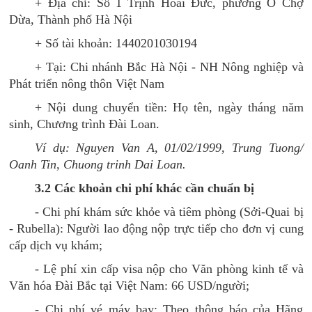
+ Địa chỉ: Số 1 Trịnh Hoài Đức, phường Ô Chợ
Dừa, Thành phố Hà Nội
+ Số tài khoản: 1440201030194
+ Tại: Chi nhánh Bắc Hà Nội - NH Nông nghiệp và
Phát triển nông thôn Việt Nam
+ Nội dung chuyển tiền: Họ tên, ngày tháng năm
sinh, Chương trình Đài Loan.
Ví dụ: Nguyen Van A, 01/02/1999,
Trung Tuong/
Oanh Tin,
Chuong trinh Dai Loan.
3.2 Các khoản chi phí khác cần chuẩn bị
- Chi phí khám sức khỏe và tiêm phòng (Sởi-Quai bị
- Rubella): Người lao động nộp trực tiếp cho đơn vị cung
cấp dịch vụ khám;
- Lệ phí xin cấp visa nộp cho Văn phòng kinh tế và
Văn hóa Đài Bắc tại Việt Nam: 66 USD/người;
- Chi phí vé máy bay: Theo thông báo của Hãng