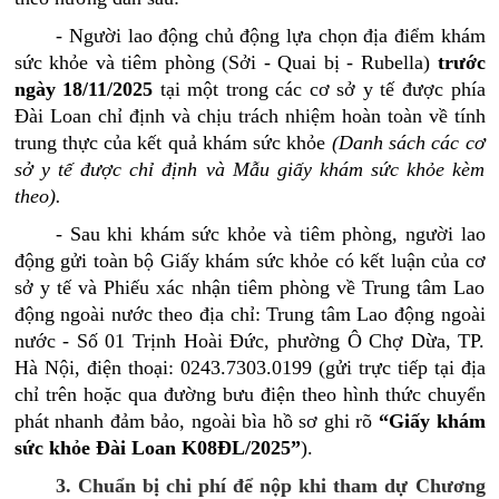
- Người lao động chủ động lựa chọn địa điểm khám
sức khỏe và tiêm phòng (Sởi - Quai bị - Rubella)
trước
ngày 1
8
/
11
/2025
tại một trong các cơ sở y tế được phía
Đài Loan chỉ định
và
chịu trách nhiệm hoàn toàn về tính
trung thực của kết quả khám sức khỏe
(Danh sách các cơ
sở y tế được chỉ định và Mẫu giấy khám sức khỏe kèm
theo).
- Sau khi khám sức khỏe và tiêm phòng, người lao
động gửi toàn bộ Giấy khám sức khỏe có kết luận của cơ
sở y tế và Phiếu xác nhận tiêm phòng về Trung tâm Lao
động ngoài nước theo địa chỉ: Trung tâm Lao động ngoài
nước - Số 01 Trịnh Hoài Đức, phường Ô Chợ Dừa, TP.
Hà Nội, điện thoại: 0243.7303.0199
(gửi trực tiếp tại địa
chỉ trên hoặc qua đường bưu điện theo hình thức chuyển
phát nhanh đảm bảo, ngoài bìa hồ sơ ghi rõ
“Giấy khám
sức khỏe Đài Loan K08ĐL/2025”
).
3. Chuẩn bị chi phí để nộp khi tham dự Chương