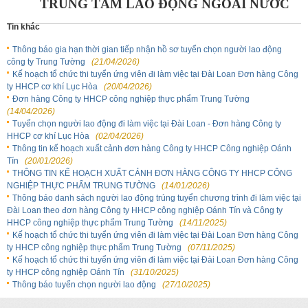
TRUNG TÂM LAO ĐỘNG NGOÀI NƯỚC
Tin khác
Thông báo gia hạn thời gian tiếp nhận hồ sơ tuyển chọn người lao động
công ty Trung Tường
(21/04/2026)
Kế hoạch tổ chức thi tuyển ứng viên đi làm việc tại Đài Loan Đơn hàng Công
ty HHCP cơ khí Lục Hòa
(20/04/2026)
Đơn hàng Công ty HHCP công nghiệp thực phẩm Trung Tường
(14/04/2026)
Tuyển chọn người lao động đi làm việc tại Đài Loan - Đơn hàng Công ty
HHCP cơ khí Lục Hòa
(02/04/2026)
Thông tin kế hoạch xuất cảnh đơn hàng Công ty HHCP Công nghiệp Oánh
Tín
(20/01/2026)
THÔNG TIN KẾ HOẠCH XUẤT CẢNH ĐƠN HÀNG CÔNG TY HHCP CÔNG
NGHIỆP THỰC PHẨM TRUNG TƯỜNG
(14/01/2026)
Thông báo danh sách người lao động trúng tuyển chương trình đi làm việc tại
Đài Loan theo đơn hàng Công ty HHCP công nghiệp Oánh Tín và Công ty
HHCP công nghiệp thực phẩm Trung Tường
(14/11/2025)
Kế hoạch tổ chức thi tuyển ứng viên đi làm việc tại Đài Loan Đơn hàng Công
ty HHCP công nghiệp thực phẩm Trung Tường
(07/11/2025)
Kế hoạch tổ chức thi tuyển ứng viên đi làm việc tại Đài Loan Đơn hàng Công
ty HHCP công nghiệp Oánh Tín
(31/10/2025)
Thông báo tuyển chọn người lao động
(27/10/2025)