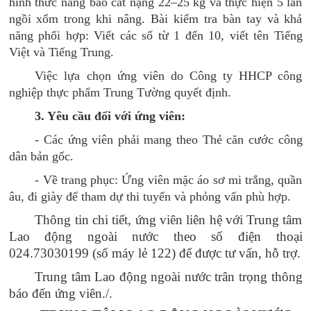
hình thức nâng bao cát nặng 22–25 kg và thực hiện 5 lần
ngồi xổm trong khi nâng. Bài kiểm tra bàn tay và khả
năng phối hợp: Viết các số từ 1 đến 10, viết tên Tiếng
Việt và Tiếng Trung.
Việc lựa chọn ứng viên do Công ty HHCP công
nghiệp thực phẩm Trung Tường quyết định.
3. Yêu cầu đối với ứng viên:
- Các ứng viên phải mang theo Thẻ căn cước công
dân bản gốc.
- Về trang phục: Ứng viên mặc áo sơ mi trắng, quần
âu, đi giày để tham dự thi tuyển và phỏng vấn phù hợp.
Thông tin chi tiết, ứng viên liên hệ với Trung tâm
Lao động ngoài nước theo số điện thoại
024.73030199 (số máy lẻ 122) để được tư vấn, hỗ trợ.
Trung tâm Lao động ngoài nước trân trọng thông
báo đến ứng viên./.