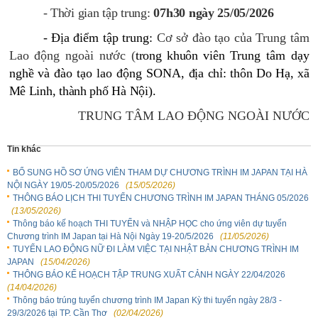
-
Thời gian tập trung
:
07
h3
0 ngày 25/05/2026
- Địa điểm tập trung:
Cơ sở đào tạo của Trung tâm
Lao động ngoài nước (
trong khuôn viên
Trung tâm dạy
nghề và đào tạo lao động SONA
, địa chỉ: thôn Do Hạ, xã
Mê Linh, thành phố Hà Nội)
.
TRUNG TÂM LAO ĐỘNG NGOÀI NƯỚC
Tin khác
BỔ SUNG HỒ SƠ ỨNG VIÊN THAM DỰ CHƯƠNG TRÌNH IM JAPAN TẠI HÀ
NỘI NGÀY 19/05-20/05/2026
(15/05/2026)
THÔNG BÁO LỊCH THI TUYỂN CHƯƠNG TRÌNH IM JAPAN THÁNG 05/2026
(13/05/2026)
Thông báo kế hoạch THI TUYỂN và NHẬP HỌC cho ứng viên dự tuyển
Chương trình IM Japan tại Hà Nội Ngày 19-20/5/2026
(11/05/2026)
TUYỂN LAO ĐỘNG NỮ ĐI LÀM VIỆC TẠI NHẬT BẢN CHƯƠNG TRÌNH IM
JAPAN
(15/04/2026)
THÔNG BÁO KẾ HOẠCH TẬP TRUNG XUẤT CẢNH NGÀY 22/04/2026
(14/04/2026)
Thông báo trúng tuyển chương trình IM Japan Kỳ thi tuyển ngày 28/3 -
29/3/2026 tại TP. Cần Thơ
(02/04/2026)