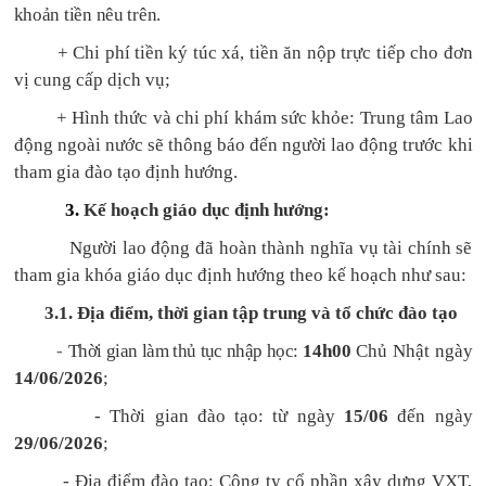
khoản tiền nêu trên.
+ Chi phí tiền ký túc xá, tiền ăn nộp trực tiếp cho đơn
vị cung cấp dịch vụ;
+ Hình thức và chi phí khám sức khỏe: Trung tâm Lao
động ngoài nước sẽ thông báo đến người lao động trước khi
tham gia đào tạo định hướng.
3.
Kế hoạch giáo dục định hướng:
Người lao động đã hoàn thành nghĩa vụ tài chính sẽ
tham gia khóa giáo dục định hướng theo kế hoạch như sau:
3.1.
Địa điểm, thời gian tập trung và tổ chức đào tạo
-
Thời gian làm thủ tục nhập học:
14h00
Chủ Nhật
ngày
14/06/2026
;
- Thời gian đào tạo: từ ngày
15/06
đến ngày
29/06/2026
;
- Địa điểm đào tạo: Công ty cổ phần xây dựng VXT,