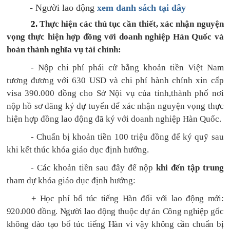
- Người lao động
xem danh sách tại đây
2.
Thực hiện các thủ tục cần thiết, xác nhận nguyện
vọng thực hiện hợp đồng với doanh nghiệp Hàn Quốc và
hoàn thành nghĩa vụ tài chính:
-
N
ộ
p chi phí phái c
ử
b
ằ
ng kho
ả
n ti
ề
n Vi
ệ
t Nam
t
ươ
ng
đươ
ng v
ớ
i 630 USD v
à
chi phí h
à
nh ch
í
nh xin c
ấ
p
visa 390.000
đồ
ng cho S
ở
N
ộ
i v
ụ
c
ủ
a t
ỉ
nh,th
à
nh ph
ố
n
ơ
i
n
ộ
p h
ồ
s
ơ
đă
ng k
ý
d
ự
tuy
ể
n
để
xác nh
ậ
n nguy
ệ
n v
ọ
ng th
ự
c
hi
ệ
n h
ợ
p
đồ
ng lao
độ
ng
đ
ã
k
ý
v
ớ
i doanh nghi
ệ
p H
à
n Qu
ố
c.
-
Chuẩn bị khoản tiền 100 triệu đồng để ký quỹ sau
khi kết thúc khóa giáo dục định hướng.
- Các khoản tiền sau đây để nộp
khi đến tập trung
tham dự khóa giáo dục định hướng:
+ Học phí bổ túc tiếng Hàn đối với lao động mới:
920.000 đồng. Người lao động thuộc dự án Công nghiệp gốc
không đào tạo bổ túc tiếng Hàn vì vậy không cần chuẩn bị