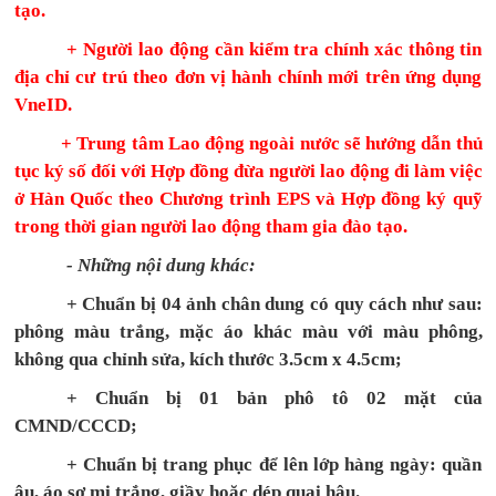
tạo.
+ Người lao động cần kiểm tra chính xác thông tin
địa chỉ cư trú theo đơn vị hành chính mới trên ứng dụng
VneID.
+ Trung tâm Lao động ngoài nước sẽ hướng dẫn thủ
tục ký số đối với Hợp đồng đừa người lao động đi làm việc
ở Hàn Quốc theo Chương trình EPS và Hợp đồng ký quỹ
trong thời gian người lao động tham gia đào tạo.
- Những nội dung khác:
+ Chuẩn bị
04 ảnh chân dung
có quy cách như sau
:
phông màu trắng, mặc
áo khác màu với màu phông,
không qua chỉnh sửa,
kích thước 3.5cm x 4.5cm;
+ Chuẩn bị 01 bản phô tô 02 mặt của
CMND/CCCD;
+ Chuẩn bị trang phục để lên lớp hàng ngày: quần
âu, áo sơ mi trắng, giầy hoặc dép quai hậu.