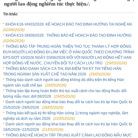
người lao động nghiêm túc thực hiện./.
Tin khác
KHÓA K16-VH03/2026: KẾ HOẠCH ĐÀO TẠO ĐỊNH HƯỚNG TẠI NGHỆ AN
(02/06/2026)
KHÓA K15-SN09/2026 : THÔNG BÁO KẾ HOẠCH ĐÀO TẠO ĐỊNH HƯỚNG
(02/06/2026)
THÔNG BÁO TẬP TRUNG HOÀN THIỆN THỦ TỤC THANH LÝ HỢP ĐỒNG
ĐƯA NGƯỜI LAO ĐỘNG ĐI LÀM VIỆC Ở HÀN QUỐC THEO CHƯƠNG TRÌNH
EPS ĐỢT 10/2026 NGÀY 03/06/2026 ĐỐI VỚI NGƯỜI LAO ĐỘNG HẾT HẠN
HỢP ĐỒNG VỀ NƯỚC, CHUYỂN ĐỔI TƯ CÁCH LƯU TRÚ
(29/05/2026)
THÔNG BÁO DANH SÁCH CA THI, ĐỊA ĐIỂM THI KỲ THI TIẾNG HÀN
TRONG NGÀNH SẢN XUẤT CHẾ TẠO NĂM 2026
(29/05/2026)
Thông báo danh sách người lao động không đủ điều kiện thi tiếng Hàn
ngành sản xuất chế tạo
(29/05/2026)
Thông báo tập trung hoàn thiện thủ tục xuất cảnh cho lao động thuộc đối
tượng mẫu mực đợt 08/2026
(29/05/2026)
Danh sách người lao động khai báo thay đổi tư cách lưu trú tại Hàn Quốc từ
25/5/2026~29/5/2026
(28/05/2026)
Thông báo kết quả kỳ thi tiếng Hàn (vòng 1) trong ngành ngư nghiệp, lâm
nghiệp và dịch vụ năm 2026
(22/05/2026)
Danh sách người lao động khai báo thay đổi tư cách lưu trú tại Hàn Quốc từ
18/5/2026~22/5/2026
(21/05/2026)
THÔNG BÁO KẾ HOẠCH TẬP TRUNG XUẤT CẢNH LAO ĐỘNG MẪU MỰC