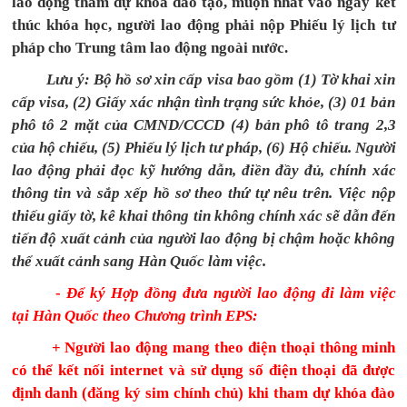
lao động tham dự khóa đào tạo,
muộn nhất vào ngày kết
thúc khóa học, người lao động phải nộp Phiếu lý lịch tư
pháp cho Trung tâm lao động ngoài nước.
Lưu ý: Bộ hồ sơ xin cấp visa bao gồm (1) Tờ khai xin
cấp visa, (2) Giấy xác nhận tình trạng sức khỏe, (3) 01 bản
phô tô 2 mặt của CMND/CCCD (4) bản phô tô trang 2,3
của hộ chiếu, (5) Phiếu lý lịch tư pháp, (6) Hộ chiếu. Người
lao động phải đọc kỹ hướng dẫn, điền đầy đủ, chính xác
thông tin và sắp xếp hồ sơ theo thứ tự nêu trên. Việc nộp
thiếu giấy tờ, kê khai thông tin không chính xác sẽ dẫn đến
tiến độ xuất cảnh của người lao động bị chậm hoặc không
thể xuất cảnh sang Hàn Quốc làm việc.
-
Để ký Hợp đồng đưa người lao động đi làm việc
tại Hàn Quốc theo Chương trình EPS:
+ Người lao động mang theo điện thoại thông minh
có thể kết nối internet và sử dụng số điện thoại đã được
định danh (đăng ký sim chính chủ) khi tham dự khóa đào