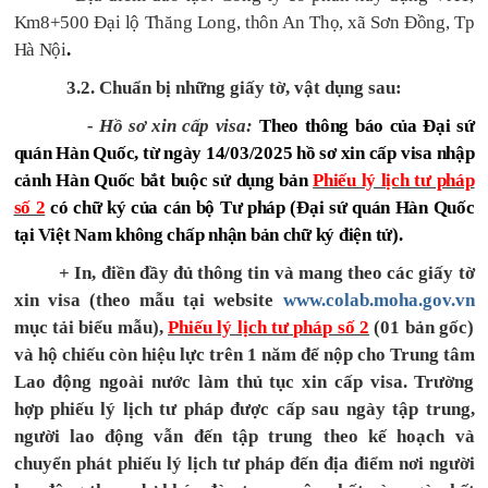
Km8+500 Đại lộ Thăng Long, thôn An Thọ, xã Sơn Đồng, Tp
Hà Nội
.
3.2.
Chuẩn bị những giấy tờ, vật dụng sau:
- Hồ sơ xin cấp visa:
Theo thông báo của Đại sứ
quán Hàn Quốc, từ ngày 14/03/2025 hồ sơ xin cấp visa nhập
cảnh Hàn Quốc bắt buộc sử dụng bản
Phiếu lý lịch tư pháp
số 2
có chữ ký của cán bộ Tư pháp (Đại sứ quán Hàn Quốc
tại Việt Nam không chấp nhận bản chữ ký điện tử).
+ In, điền đầy đủ thông tin và mang theo các giấy tờ
xin visa (theo mẫu tại website
www.colab.moha.gov.vn
mục tải biểu mẫu),
Phiếu lý lịch tư pháp số 2
(01 bản gốc)
và hộ chiếu còn hiệu lực trên 1 năm để nộp cho Trung tâm
Lao động ngoài nước làm thủ tục xin cấp visa. Trường
hợp phiếu lý lịch tư pháp được cấp sau ngày tập trung,
người lao động vẫn đến tập trung theo kế hoạch và
chuyển phát phiếu lý lịch tư pháp đến địa điểm nơi người