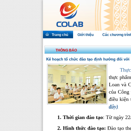
Trang chủ
Giới thiệu
Các chương trìn
THÔNG BÁO
Kế hoạch tổ chức đào tạo định hướng đối với
Thực
thực phẩ
Loan và C
của Công 
điều kiện
đây)
1.
Thời gian đào tạo
: Từ ngày 22
2.
Hình thức đào tạo:
Đào tạo the