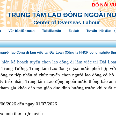
BỘ NỘI V
TRUNG TÂM LAO ĐỘNG NGOÀI N
Center of Overseas Labour
h
Văn bản liên quan
Tải biểu mẫu
Ecolab
Tư vấn - Hỏi đáp
 người lao động đi làm việc tại Đài Loan (Công ty HHCP công nghiệp t
 hiện kế hoạch tuyển chọn lao động đi làm việc tại Đài L
m Trung Tường
, Trung tâm Lao động ngoài nước phối hợp với
ông ty tiếp nhận
tổ chức tuyển chọn
người lao động có hồ 
ty tiếp nhận, Trung tâm Lao động ngoài nước thông báo
anh
 tham gia khóa đào tạo giáo dục định hướng trước khi xuất 
/06/2026 đến ngày 01/07/2026
o hình thức trực tuyến