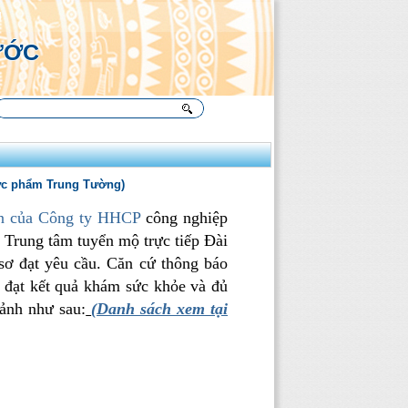
Ụ
ƯỚC
hực phẩm Trung Tường)
oan của Công ty HHCP
công nghiệp
 Trung tâm tuyển mộ trực tiếp Đài
sơ đạt yêu cầu. Căn cứ thông báo
đạt kết quả khám sức khỏe
và
đủ
cảnh như sau:
(Danh sách xem tại