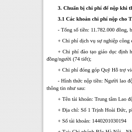
3.
Chuẩn bị chi phí để nộp khi
3.
1 Các khoản chi phí nộp cho 
- Tổng số tiền: 11.782.000 đồng, 
+ Chi phí dịch vụ sự nghiệp công 
+ Chi phí đào tạo giáo dục định 
đồng/người (74 tiết);
+ Chi phí đóng góp Quỹ Hỗ trợ vi
- Hình thức nộp tiền: Người lao 
thông tin như sau:
+ Tên tài khoản: Trung tâm Lao đ
+ Địa chỉ: Số 1 Trịnh Hoài Đức,
+ Số tài khoản: 1440201030194
+ Tại: Chi nhánh Bắc Hà Nội - NH