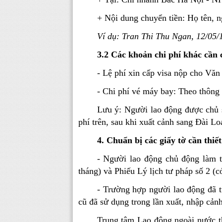
+ Nội dung chuyển tiền: Họ tên, 
Ví dụ:
Tran Thi Thu Ngan
,
12/05/
3.2 Các khoản chi phí khác cần 
- Lệ phí xin cấp visa nộp cho Vă
- Chi phí vé máy bay: Theo thông
Lưu ý: Người lao động được chủ sử
phí trên, sau khi xuất cảnh sang Đài Lo
4. Chuẩn bị các giấy tờ cần thiết
- Người lao động chủ động làm t
tháng) và Phiếu Lý lịch tư pháp số 2 (
- Trường hợp người lao động đã t
cũ đã sử dụng trong lần xuất, nhập cảnh
Trung tâm Lao động ngoài nước th