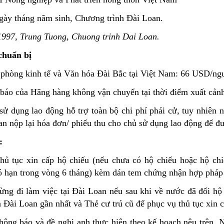
ngày tháng năm sinh, Chương trình Đài Loan.
1997
,
Trung Tuong,
Chuong trinh Dai Loan.
chuẩn bị
n phòng kinh tế và Văn hóa Đài Bắc tại Việt Nam: 66 USD/ng
 báo của Hãng hàng không vận chuyển tại thời điểm xuất cản
 dụng lao động hỗ trợ toàn bộ chi phí phái cử, tuy nhiên ng
an nộp lại hóa đơn/ phiếu thu cho chủ sử dụng lao động để đư
:
hủ tục xin cấp hộ chiếu (nếu chưa có hộ chiếu hoặc hộ chi
có hạn trong vòng 6 tháng) kèm dán tem chứng nhận hợp pháp
ừng đi làm việc tại Đài Loan nếu sau khi về nước đã đổi hộ
 Đài Loan gần nhất và Thẻ cư trú cũ để phục vụ thủ tục xin c
ông báo và đề nghị anh thực hiện theo kế hoạch nêu trên. 