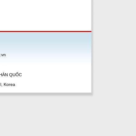
.vn
 HÀN QUỐC
l, Korea