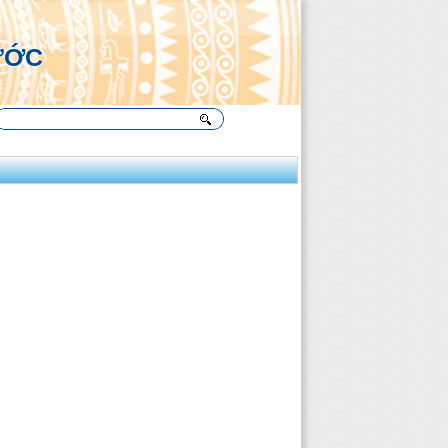
Ụ
ƯỚC