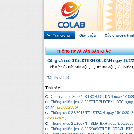
Trang chủ
Giới thiệu
Các chương trìn
THÔNG TƯ VÀ VĂN BẢN KHÁC
Công văn số 341/LĐTBXH-QLLĐNN ngày 17/2/2
Về việc tổ chức vận động người lao động làm việc 
Tải file chi tiết
Tin khác
Công văn số 3623/ LĐTBXH-QLLĐNN ngày 1/10/20
Thông tư liên tịch số 31/TTLT-BLĐTBXH-BTC ngày 
chính
(25/03/2015)
Thông tư số 22/2013/TT-LĐTBXH ngày 15/10/2013 
(25/03/2015)
Thông tư số 21/2007/TT-BLĐTBXH ngày 8/10/2007 
Thông tư liên tịch số 31/2009/TTLT-BLĐTBXH-BTC