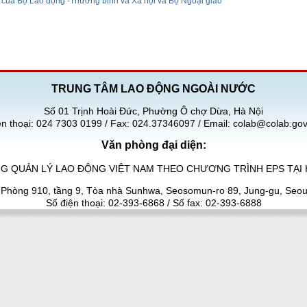
của Bộ Lao động -Thương binh và Xã hội và Bộ Ngoại giao
TRUNG TÂM LAO ĐỘNG NGOÀI NƯỚC
Số 01 Trịnh Hoài Đức, Phường Ô chợ Dừa, Hà Nội
ện thoại: 024 7303 0199 / Fax: 024.37346097 / Email: colab@colab.gov
Văn phòng đại diện:
G QUẢN LÝ LAO ĐỘNG VIỆT NAM THEO CHƯƠNG TRÌNH EPS TẠI
: Phòng 910, tầng 9, Tòa nhà Sunhwa, Seosomun-ro 89, Jung-gu, Seou
Số điện thoại: 02-393-6868 / Số fax: 02-393-6888