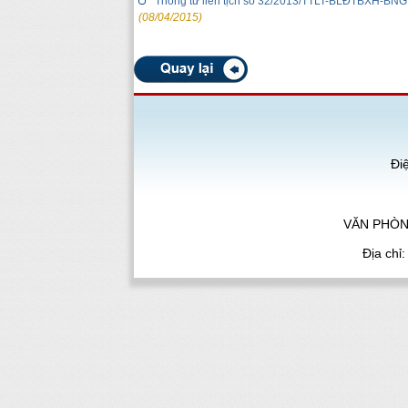
Thông tư liên tịch số 32/2013/TTLT-BLĐTBXH-BNG 
(08/04/2015)
Đi
VĂN PHÒN
Địa chỉ
Bản quyền thuộc về Trung tâm Lao động ngoài nước