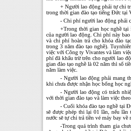
+ Người lao động phải tự
chi
t
trong thời gian đào tạo tiếng Đức tại
- Chi phí người lao động phải c
+Trong thời gian học nghề tại
của người lao động. Chi phí này bao 
và chi phí hoàn trả cho khóa đào tạ
trong 3 năm đào tạo nghề). Tuynhiên
việc với Công ty Vivantes và làm việc
phí đã khấu trừ trên cho người lao độ
gian đào tạo nghề là 02 năm thì số tiề
năm làm việc.
- Người lao động phải mang th
khi chưa được nhận học bổng học ngh
- Người lao động có trách nh
với thời gian đào tạo và làm việc the
- Cuối khóa đào tạo nghề tại Đ
sẽ được phép thi lại 01 lần, nếu lần
nước sẽ tự chi trả tiền vé máy bay về 
-Trong quá trình tham gia chươ