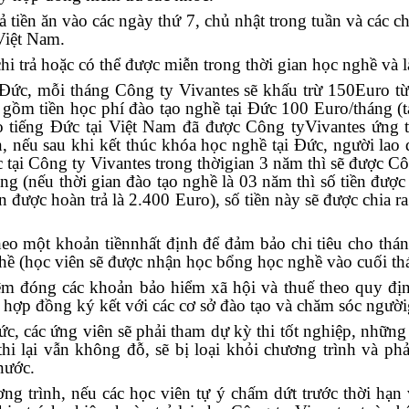
rả tiền ăn vào các ngày thứ 7, chủ nhật trong tuần và các c
 Việt Nam.
hi trả hoặc có thể được miễn trong thời gian học nghề và l
 Đức, mỗi tháng Công ty Vivantes sẽ khấu trừ 150Euro 
gồm tiền học phí đào tạo nghề tại Đức 100 Euro/tháng (t
o tiếng Đức tại Việt Nam đã được Công tyVivantes ứng t
, nếu sau khi kết thúc khóa học nghề tại Đức, người la
 tại Công ty Vivantes trong thờigian 3 năm thì sẽ được Cô
ng (nếu thời gian đào tạo nghề là 03 năm thì số tiền được
n được hoàn trả là 2.400 Euro), số tiền này sẽ được chia ra
eo một khoản tiềnnhất định để đảm bảo chi tiêu cho tháng
ề (học viên sẽ được nhận học bổng học nghề vào cuối thá
iệm đóng các khoản bảo hiểm xã hội và thuế theo quy đ
o hợp đồng ký kết với các cơ sở đào tạo và chăm sóc người
ức, các ứng viên sẽ phải tham dự kỳ thi tốt nghiệp, nhữn
 thi lại vẫn không đỗ, sẽ bị loại khỏi chương trình và ph
nước.
ng trình, nếu các học viên tự ý chấm dứt trước thời hạn