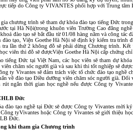
trực tiếp do Công ty VIVANTES phối hợp với Trung tâm 
gia chương trình sẽ tham dự khóa đào tạo tiếng Đức trong
ước tại Hà Nội
(trong khuôn viên Trường Cao đẳng nghề 
 khoá đào tạo sẽ bắt đầu từ 01/08 hàng năm và công tác 
n đào tạo, Viện Goethe Hà Nội sẽ định kỳ kiểm tra trình 
 tra lần thứ 2 không đỗ sẽ phải dừng Chương trình. Kết t
g học viên thi đỗ sẽ đượcViện Goethe Hà Nội cấp chứng ch
ạo tiếng Đức tại Việt Nam, các học viên sẽ tham dự khóa 
viên chăm sóc người già và sau khi thi tốt nghiệp sẽ đượ
Công ty Vivantes sẽ đảm trách việc tổ chức đào tạo nghề
uẩn về đào tạo Điều dưỡng viên chăm sóc người già. Đối 
 rút ngắn thời gian học nghề nếu được Công ty Vivantes
 CHLB Đức
a đào tạo nghề tại Đức sẽ được Công ty Vivantes mời ký 
Công tyVivantes hoặc Công ty Vivantes sẽ giới thiệu học
CHLB Đức.
động khi tham gia Chương trình