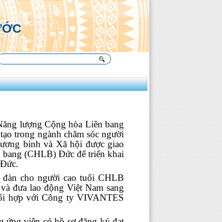
Ụ
ƯỚC
 Năng lượng Cộng hòa Liên bang
 tạo trong ngành chăm sóc người
ương binh và Xã hội được giao
ên bang (CHLB) Đức để triển khai
 Đức.
đàn cho người cao tuổi CHLB
o và đưa lao động Việt Nam sang
phối hợp với Công ty VIVANTES
g ứng viên có hồ sơ đăng ký đạt