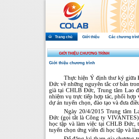
Trang chủ
Giới thiệu
Các chương trìn
GIỚI THIỆU CHƯƠNG TRÌNH
Giới thiệu chương trình
Thực hiện Ý định thư ký giữa
Đức về những nguyên tắc cơ bản tro
già tại CHLB Đức,
Trung tâm Lao đ
nhiệm vụ trực tiếp hợp tác, phối hợp
dự án tuyển chọn, đào tạo và đưa đi
Ngày 20/4/2015 Trung tâm L
Đức (gọi tắt là Công ty VIVANTES
học tập và làm việc tại CHLB Đức
tuyển chọn ứng viên đi học tập và là
Để đăng ký tham gia chương tr