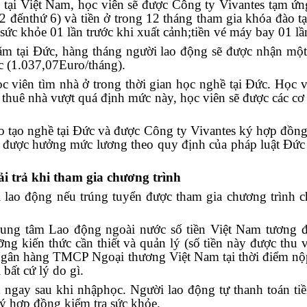
 tại Việt Nam, học viên sẽ được Công ty Vivantes tạm ứng
 2 đếnthứ 6) và tiền ở trong 12 tháng tham gia khóa đào tạ
 sức khỏe 01 lần trước khi xuất cảnh;tiền vé máy bay 01 l
năm tại Đức, hàng tháng người lao động sẽ được nhận mộ
c (1.037,07Euro/tháng).
c viên tìm nhà ở trong thời gian học nghề tại Đức. Học vi
í thuê nhà vượt quá định mức này, học viên sẽ được các cơ
 tạo nghề tại Đức và được Công ty Vivantes ký hợp đồng 
sẽ được hưởng mức lương theo quy định của pháp luật Đứ
ải trả khi tham gia chương trình
i lao động nếu trúng tuyển được tham gia chương trình ch
rung tâm Lao động ngoài nước số tiền Việt Nam tương 
ỡng kiến thức cần thiết và quản lý (số tiền này được thu
a Ngân hàng TMCP Ngoại thương Việt Nam tại thời điểm nộp
bất cứ lý do gì.
 ngay sau khi nhậphọc. Người lao động tự thanh toán ti
 hợp đồng kiểm tra sức khỏe.