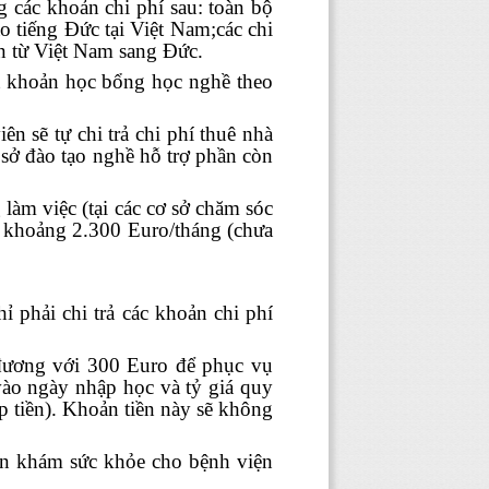
 các khoản chi phí sau: toàn bộ
o tiếng Đức tại Việt Nam;các chi
ần từ Việt Nam sang Đức.
t khoản học bổng học nghề theo
ên sẽ tự chi trả chi phí thuê nhà
 sở đào tạo nghề hỗ trợ phần còn
làm việc (tại các cơ sở chăm sóc
c khoảng 2.300 Euro/tháng (chưa
ỉ phải chi trả các khoản chi phí
đương với 300 Euro để phục vụ
 vào ngày nhập học và tỷ giá quy
 tiền). Khoản tiền này sẽ không
ền khám sức khỏe cho bệnh viện