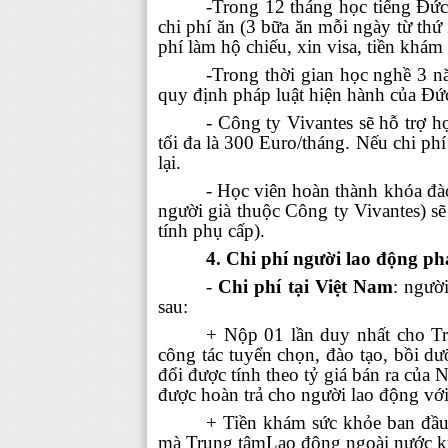
-Trong 12 tháng học tiếng Đức
chi phí ăn (3 bữa ăn mỗi ngày từ thứ
phí làm hộ chiếu, xin visa, tiền khám
-Trong thời gian học nghề 3 
quy định pháp luật hiện hành của Đứ
- Công ty Vivantes sẽ hỗ trợ họ
tối đa là 300 Euro/tháng. Nếu chi ph
lại.
- Học viên hoàn thành khóa đào
người già thuộc Công ty Vivantes) 
tính phụ cấp).
4. Chi phí người lao động ph
-
Chi phí tại Việt Nam
: ngườ
sau:
+
Nộp 01 lần duy nhất cho T
công tác tuyển chọn, đào tạo, bồi dư
đổi được tính theo tỷ giá bán ra củ
được hoàn trả cho người lao động với 
+ Tiền khám sức khỏe ban đầu
mà Trung tâmLao động ngoài nước ký