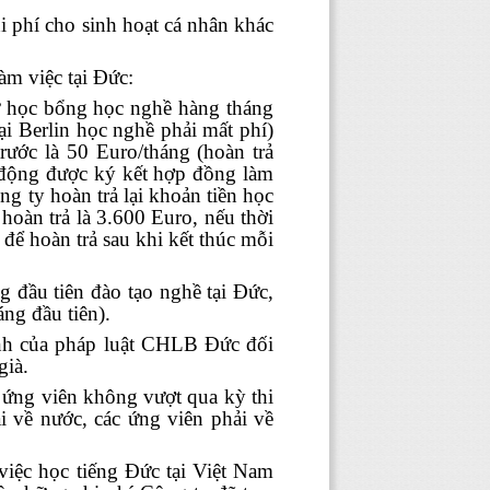
hi
phí
cho sinh hoạt
cá nhân
khác
àm việc tại Đức:
từ học bổng học nghề hàng tháng
ại Berlin học nghề phải mất phí)
rước là 50 Euro/tháng (hoàn trả
o động được ký kết hợp đồng làm
ng ty hoàn trả lại khoản tiền học
 hoàn trả là 3.600 Euro, nếu thời
 để hoàn trả sau khi kết thúc mỗi
 đầu tiên đào tạo nghề tại Đức,
ng đầu tiên).
ịnh của pháp luật CHLB Đức đối
già.
g ứng viên không vượt qua kỳ thi
ải về nước, các ứng viên phải về
 việc học tiếng Đức tại Việt Nam