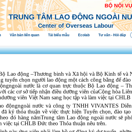
BỘ NỘI V
TRUNG TÂM LAO ĐỘNG NGOÀI N
Center of Overseas Labour
h
Văn bản liên quan
Tải biểu mẫu
Ecolab
Tư vấn - Hỏi đáp
 Bộ Lao động –Thương binh và Xã hội và Bộ Kinh tế và
ng tuyển chọn người lao động một cách công bằng để đào
ộngngoài nước là cơ quan trực thuộc Bộ Lao động – Th
 với các cơ sở tiếp nhận điều dưỡng viên củaCộng hòa Li
ềudưỡng viên Việt Nam sang học tập và làm việc tại CHLB
ao độngngoài nước và công ty TNHH VIVANTES Diễn 
)
đã ký t
hỏa thuận về việc thực hiện Tuyển chọn, đào tạ
, theo đó hàng nămTrung tâm Lao động ngoài nước sẽ 
m việc tại CHLB Đức theo Thỏa thuận nêu trên.
ình này ứng viên phải làm hồ sơ đăng ký dự tuyển, nhữn