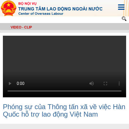
VIDEO - CLIP
Phóng sự của Thông tấn xã về việc Hàn
Quốc hỗ trợ lao động Việt Nam